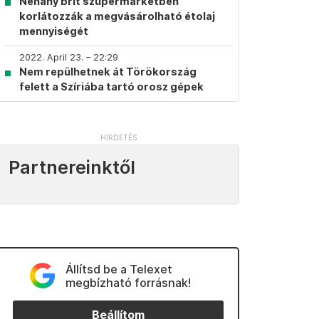
Néhány brit szupermarketben
korlátozzák a megvásárolható étolaj
mennyiségét
2022. April 23. – 22:29
Nem repülhetnek át Törökország
felett a Szíriába tartó orosz gépek
Partnereinktől
Állítsd be a Telexet
megbízható forrásnak!
Beállítom