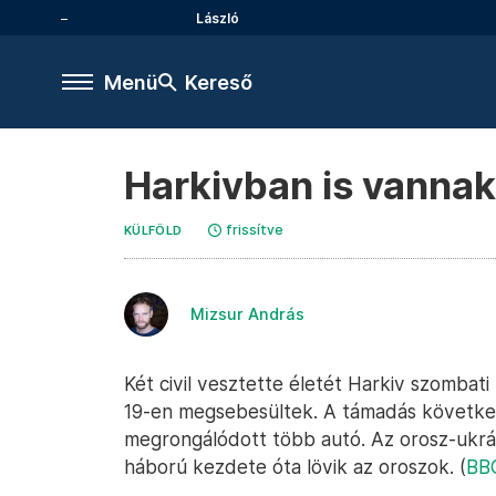
László
Menü
Kereső
Harkivban is vannak
frissítve
KÜLFÖLD
Mizsur András
Két civil vesztette életét Harkiv szombat
19-en megsebesültek. A támadás következ
megrongálódott több autó. Az orosz-ukrán
háború kezdete óta lövik az oroszok. (
BB