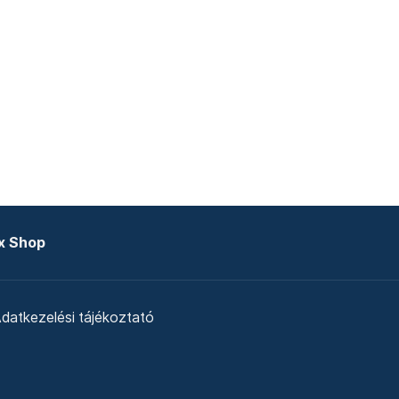
x Shop
datkezelési tájékoztató
zat
Telex Sales