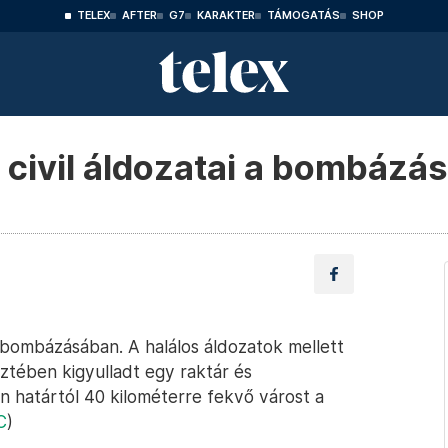
TELEX
AFTER
G7
KARAKTER
TÁMOGATÁS
SHOP
 civil áldozatai a bombázá
i bombázásában. A halálos áldozatok mellett
tében kigyulladt egy raktár és
 határtól 40 kilométerre fekvő várost a
C
)