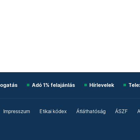
ogatás
Adó 1% felajánlás
Hírlevelek
Tele
Impresszum
Etikai kódex
Átláthatóság
ÁSZF
A
Süti beállítások
Szabályzatok
Kommentelési szabály