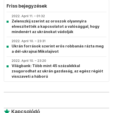
Friss bejegyzések
2022. April 11. – 01:32
Zelenszkij szerint az oroszok olyannyira
elveszítették a kapcsolatot a valósággal, hogy
mindenért az ukránokat vádolják
2022. April 10. – 23:31
Ukrán források szerint erős robbanás rázta meg
a dél-ukrajnai Mikolajivot
2022. April 10. – 23:20
Világbank: Több mint 45 százalékkal
zsugorodhat az ukrán gazdaság, az egész régiót
visszaveti a háború
Kapcsolódó