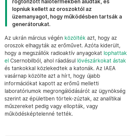
rögtönzött hálótermekben aludtak, és
lopniuk kellett az oroszoktól az
üzemanyagot, hogy működésben tartsák a
generátorukat.
Az ukrán március végén
közölték
azt, hogy az
oroszok elhagyták az erőművet. Azóta kiderült,
hogy a megszállók radioaktív anyagokat
lophattak
el
Csernobilból, ahol ráadásul
lövészárkokat ástak
és tankokkal közlekedtek a katonák. Az IAEA
vasárnap közölte azt a hírt, hogy újabb
információkat kapott az erőmű melletti
laboratóriumok megrongálódásáról: az ügynökség
szerint az épületben törtek-zúztak, az analítikai
műszereket pedig vagy ellopták, vagy
működésképtelenné tették.