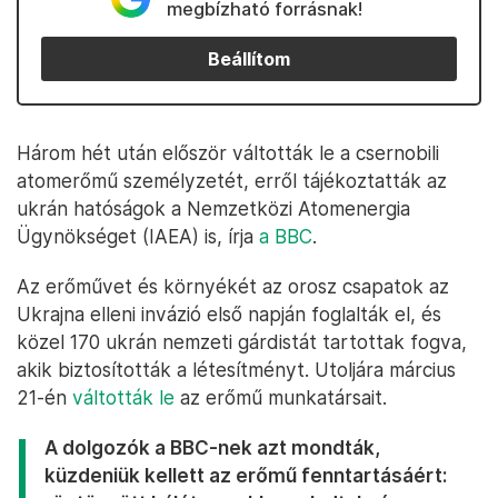
megbízható forrásnak!
Beállítom
Három hét után először váltották le a csernobili
atomerőmű személyzetét, erről tájékoztatták az
ukrán hatóságok a Nemzetközi Atomenergia
Ügynökséget (IAEA) is, írja
a BBC
.
Az erőművet és környékét az orosz csapatok az
Ukrajna elleni invázió első napján foglalták el, és
közel 170 ukrán nemzeti gárdistát tartottak fogva,
akik biztosították a létesítményt. Utoljára március
21-én
váltották le
az erőmű munkatársait.
A dolgozók a BBC-nek azt mondták,
küzdeniük kellett az erőmű fenntartásáért: