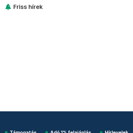
Friss hírek
Támogatás
Adó 1% felajánlás
Hírlevelek