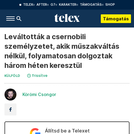
TELEX
AFTER
G7
KARAKTER
TÁMOGATÁS
SHOP
Támogatás
Leváltották a csernobili
személyzetet, akik műszakváltás
nélkül, folyamatosan dolgoztak
három héten keresztül
frissítve
KÜLFÖLD
Körömi Csongor
Állítsd be a Telexet