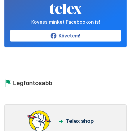
Kövess minket Facebookon is!
Követem!
Legfontosabb
Telex shop