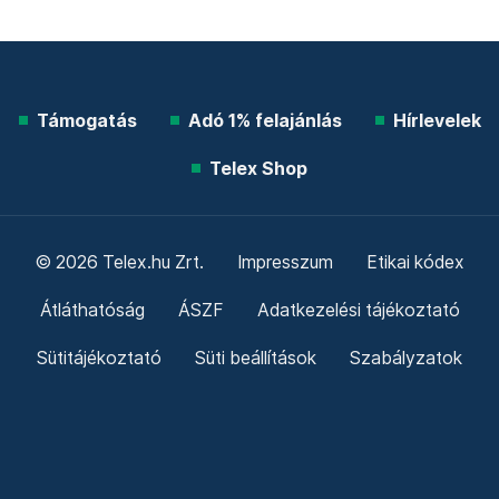
Támogatás
Adó 1% felajánlás
Hírlevelek
Telex Shop
© 2026 Telex.hu Zrt.
Impresszum
Etikai kódex
Átláthatóság
ÁSZF
Adatkezelési tájékoztató
Sütitájékoztató
Süti beállítások
Szabályzatok
Kommentelési szabályzat
Telex Sales