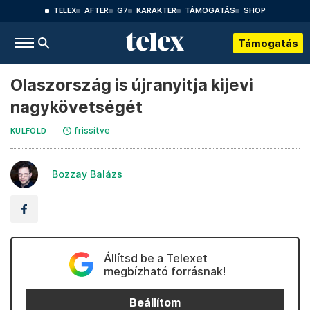
TELEX
AFTER
G7
KARAKTER
TÁMOGATÁS
SHOP
Támogatás
Olaszország is újranyitja kijevi
nagykövetségét
frissítve
KÜLFÖLD
Bozzay Balázs
Állítsd be a Telexet
megbízható forrásnak!
Beállítom