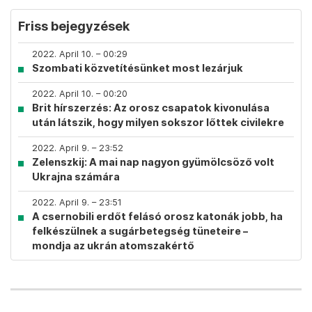
Friss bejegyzések
2022. April 10. – 00:29
Szombati közvetítésünket most lezárjuk
2022. April 10. – 00:20
Brit hírszerzés: Az orosz csapatok kivonulása
után látszik, hogy milyen sokszor lőttek civilekre
2022. April 9. – 23:52
Zelenszkij: A mai nap nagyon gyümölcsöző volt
Ukrajna számára
2022. April 9. – 23:51
A csernobili erdőt felásó orosz katonák jobb, ha
felkészülnek a sugárbetegség tüneteire –
mondja az ukrán atomszakértő