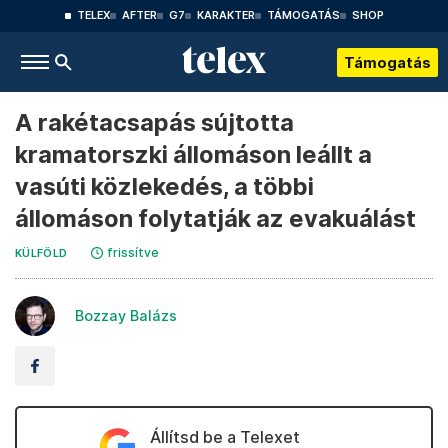
TELEX
AFTER
G7
KARAKTER
TÁMOGATÁS
SHOP
Támogatás
A rakétacsapás sújtotta
kramatorszki állomáson leállt a
vasúti közlekedés, a többi
állomáson folytatják az evakuálást
frissítve
KÜLFÖLD
Bozzay Balázs
Állítsd be a Telexet