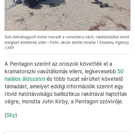
Sok hátrahagyott holmi maradt a vonatokra váró, rakétatalálat miatt
meghalt emberek után – Fotó: ukrán elnöki hivatal / Anadolu Agency
/ AFP
A Pentagon szerint az oroszok követték el a
kramatorszki vasútállomás elleni, legkevesebb
50
halálos áldozatot
és több tucat sérültet követelő
támadást, amelyet eddigi információik szerint egy
rövid hatótávolságú ballisztikus rakétával hajtottak
végre, mondta John Kirby, a Pentagon szóvivője.
(
Sky
)