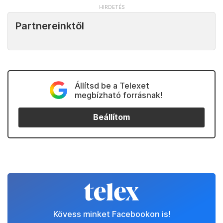
Partnereinktől
Állítsd be a Telexet
megbízható forrásnak!
Beállítom
Kövess minket Facebookon is!