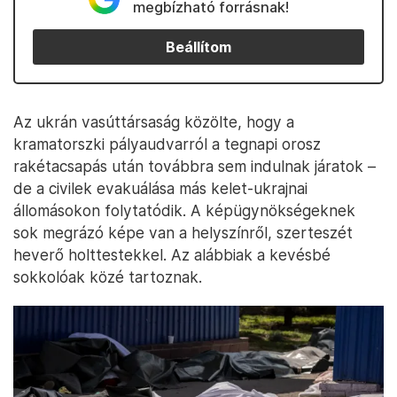
megbízható forrásnak!
Beállítom
Az ukrán vasúttársaság közölte, hogy a
kramatorszki pályaudvarról a tegnapi orosz
rakétacsapás után továbbra sem indulnak járatok –
de a civilek evakuálása más kelet-ukrajnai
állomásokon folytatódik. A képügynökségeknek
sok megrázó képe van a helyszínről, szerteszét
heverő holttestekkel. Az alábbiak a kevésbé
sokkolóak közé tartoznak.