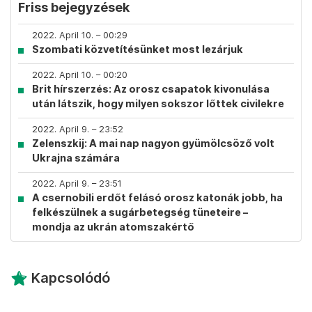
Friss bejegyzések
2022. April 10. – 00:29
Szombati közvetítésünket most lezárjuk
2022. April 10. – 00:20
Brit hírszerzés: Az orosz csapatok kivonulása
után látszik, hogy milyen sokszor lőttek civilekre
2022. April 9. – 23:52
Zelenszkij: A mai nap nagyon gyümölcsöző volt
Ukrajna számára
2022. April 9. – 23:51
A csernobili erdőt felásó orosz katonák jobb, ha
felkészülnek a sugárbetegség tüneteire –
mondja az ukrán atomszakértő
Kapcsolódó