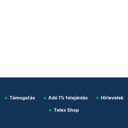
Támogatás
Adó 1% felajánlás
Hírlevelek
Telex Shop