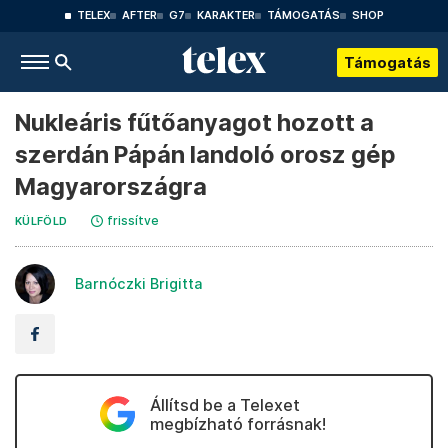
TELEX
AFTER
G7
KARAKTER
TÁMOGATÁS
SHOP
Támogatás
Nukleáris fűtőanyagot hozott a
szerdán Pápán landoló orosz gép
Magyarországra
frissítve
KÜLFÖLD
Barnóczki Brigitta
Állítsd be a Telexet
megbízható forrásnak!