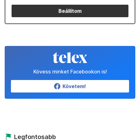
Beállítom
Kövess minket Facebookon is!
Követem!
Legfontosabb