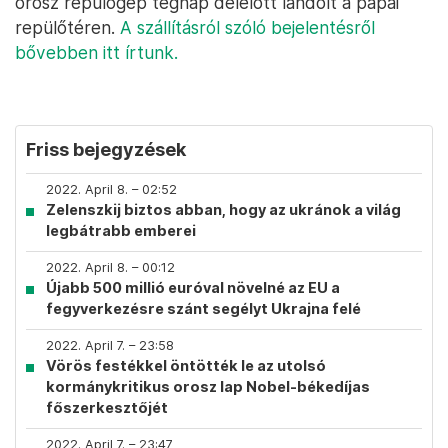
orosz repülőgép tegnap délelőtt landolt a pápai
repülőtéren.
A szállításról szóló bejelentésről
bővebben itt írtunk.
Friss bejegyzések
2022. April 8. – 02:52
Zelenszkij biztos abban, hogy az ukránok a világ
legbátrabb emberei
2022. April 8. – 00:12
Újabb 500 millió euróval növelné az EU a
fegyverkezésre szánt segélyt Ukrajna felé
2022. April 7. – 23:58
Vörös festékkel öntötték le az utolsó
kormánykritikus orosz lap Nobel-békedíjas
főszerkesztőjét
2022. April 7. – 23:47