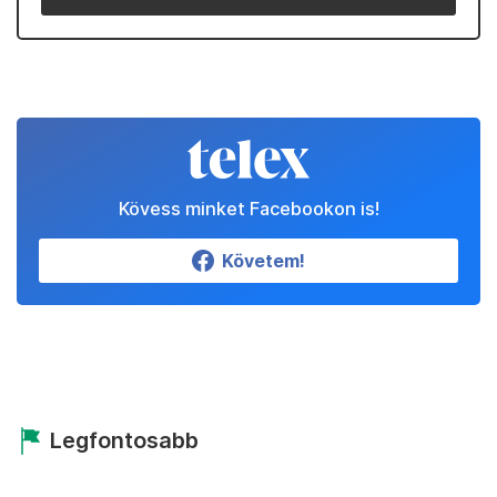
Kövess minket Facebookon is!
Követem!
Legfontosabb