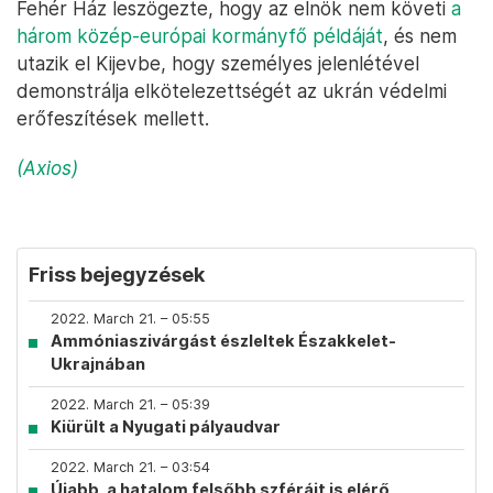
Fehér Ház leszögezte, hogy az elnök nem követi
a
három közép-európai kormányfő példáját
, és nem
utazik el Kijevbe, hogy személyes jelenlétével
demonstrálja elkötelezettségét az ukrán védelmi
erőfeszítések mellett.
(Axios)
Friss bejegyzések
2022. March 21. – 05:55
Ammóniaszivárgást észleltek Északkelet-
Ukrajnában
2022. March 21. – 05:39
Kiürült a Nyugati pályaudvar
2022. March 21. – 03:54
Újabb, a hatalom felsőbb szféráit is elérő