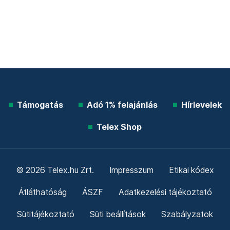
Támogatás
Adó 1% felajánlás
Hírlevelek
Telex Shop
© 2026 Telex.hu Zrt.
Impresszum
Etikai kódex
Átláthatóság
ÁSZF
Adatkezelési tájékoztató
Sütitájékoztató
Süti beállítások
Szabályzatok