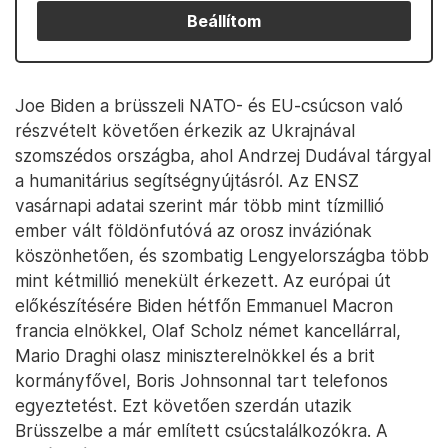
Beállítom
Joe Biden a brüsszeli NATO- és EU-csúcson való
részvételt követően érkezik az Ukrajnával
szomszédos országba, ahol Andrzej Dudával tárgyal
a humanitárius segítségnyújtásról. Az ENSZ
vasárnapi adatai szerint már több mint tízmillió
ember vált földönfutóvá az orosz inváziónak
köszönhetően, és szombatig Lengyelországba több
mint kétmillió menekült érkezett. Az európai út
előkészítésére Biden hétfőn Emmanuel Macron
francia elnökkel, Olaf Scholz német kancellárral,
Mario Draghi olasz miniszterelnökkel és a brit
kormányfővel, Boris Johnsonnal tart telefonos
egyeztetést. Ezt követően szerdán utazik
Brüsszelbe a már említett csúcstalálkozókra. A