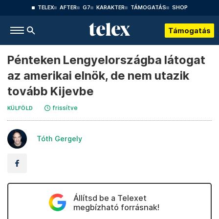
TELEX
AFTER
G7
KARAKTER
TÁMOGATÁS
SHOP
Támogatás
Pénteken Lengyelországba látogat
az amerikai elnök, de nem utazik
tovább Kijevbe
frissítve
KÜLFÖLD
Tóth Gergely
Állítsd be a Telexet
megbízható forrásnak!