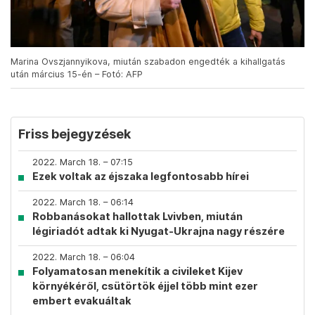
Marina Ovszjannyikova, miután szabadon engedték a kihallgatás
után március 15-én – Fotó: AFP
Friss bejegyzések
2022. March 18. – 07:15
Ezek voltak az éjszaka legfontosabb hírei
2022. March 18. – 06:14
Robbanásokat hallottak Lvivben, miután
légiriadót adtak ki Nyugat-Ukrajna nagy részére
2022. March 18. – 06:04
Folyamatosan menekítik a civileket Kijev
környékéről, csütörtök éjjel több mint ezer
embert evakuáltak