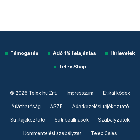
Támogatás
Adó 1% felajánlás
Hírlevelek
Telex Shop
© 2026 Telex.hu Zrt.
Impresszum
Etikai kódex
Átláthatóság
ÁSZF
Adatkezelési tájékoztató
Sütitájékoztató
Süti beállítások
Szabályzatok
Kommentelési szabályzat
Telex Sales