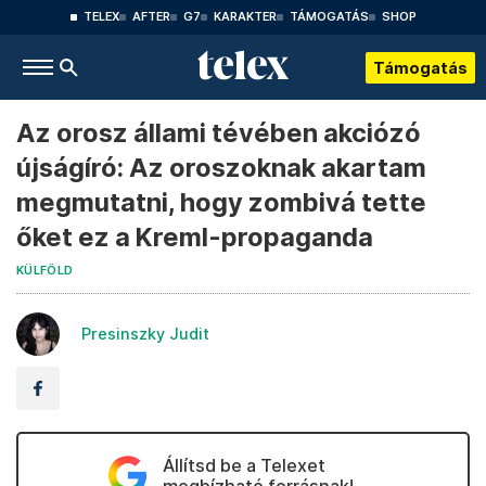
TELEX
AFTER
G7
KARAKTER
TÁMOGATÁS
SHOP
Támogatás
Az orosz állami tévében akciózó
újságíró: Az oroszoknak akartam
megmutatni, hogy zombivá tette
őket ez a Kreml-propaganda
KÜLFÖLD
Presinszky Judit
Állítsd be a Telexet