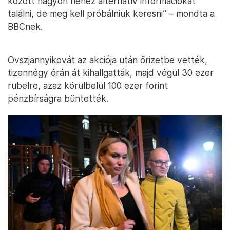
között nagyon nehéz alternatív információkat
találni, de meg kell próbálniuk keresni” – mondta a
BBCnek.
Ovszjannyikovát az akciója után őrizetbe vették,
tizennégy órán át kihallgatták, majd végül 30 ezer
rubelre, azaz körülbelül 100 ezer forint
pénzbírságra büntették.