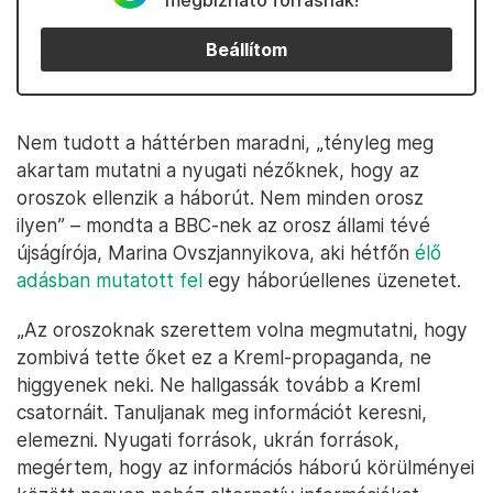
megbízható forrásnak!
Beállítom
Nem tudott a háttérben maradni, „tényleg meg
akartam mutatni a nyugati nézőknek, hogy az
oroszok ellenzik a háborút. Nem minden orosz
ilyen” – mondta a BBC-nek az orosz állami tévé
újságírója, Marina Ovszjannyikova, aki hétfőn
élő
adásban mutatott fel
egy háborúellenes üzenetet.
„Az oroszoknak szerettem volna megmutatni, hogy
zombivá tette őket ez a Kreml-propaganda, ne
higgyenek neki. Ne hallgassák tovább a Kreml
csatornáit. Tanuljanak meg információt keresni,
elemezni. Nyugati források, ukrán források,
megértem, hogy az információs háború körülményei