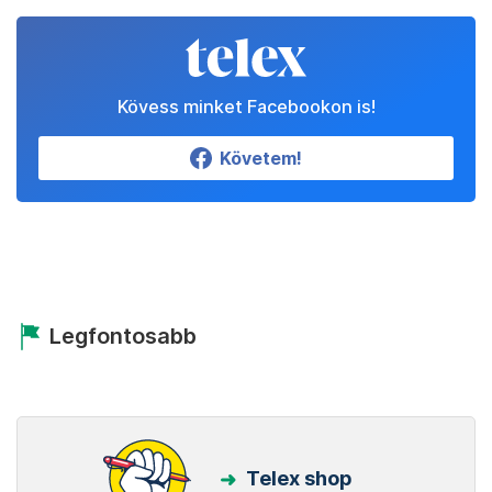
Kövess minket Facebookon is!
Követem!
Legfontosabb
Telex shop