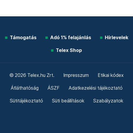
Támogatás
Adó 1% felajánlás
Hírlevelek
Telex Shop
© 2026 Telex.hu Zrt.
Impresszum
Etikai kódex
Átláthatóság
ÁSZF
Adatkezelési tájékoztató
Sütitájékoztató
Süti beállítások
Szabályzatok
Kommentelési szabályzat
Telex Sales