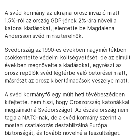
A svéd kormány az ukrajnai orosz invázió miatt
1,5%-ról az ország GDP-jének 2%-ára növeli a
katonai kiadásokat, jelentette be Magdalena
Andersson svéd miniszterelnök.
Svédország az 1990-es években nagymértékben
csökkentette védelmi költségvetését, de az elmúlt
években megnövelte a kiadásokat, egyrészt az
orosz repülők svéd légtérbe való betörései miatt,
másrészt az orosz kibertámadások veszélye miatt.
A svéd kormányfő egy múlt heti tévébeszédben
kifejtette, nem hiszi, hogy Oroszország katonákkal
megtámadná Svédországot. Az északi ország nem
tagja a NATO-nak, de a svéd kormány szerint a
mostani csatlakozás destabilizálná Európa
biztonságát, és tovább növelné a feszültséget.