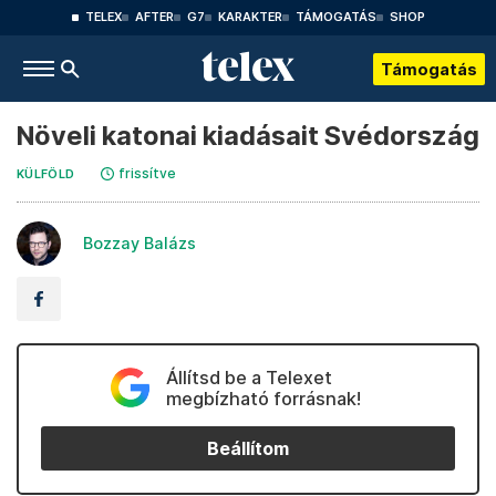
TELEX
AFTER
G7
KARAKTER
TÁMOGATÁS
SHOP
Támogatás
Növeli katonai kiadásait Svédország
frissítve
KÜLFÖLD
Bozzay Balázs
Állítsd be a Telexet
megbízható forrásnak!
Beállítom