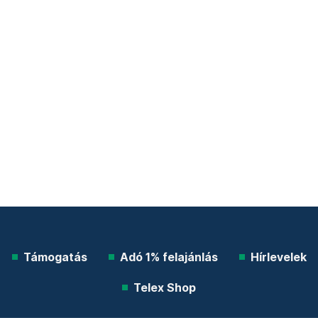
Támogatás
Adó 1% felajánlás
Hírlevelek
Telex Shop