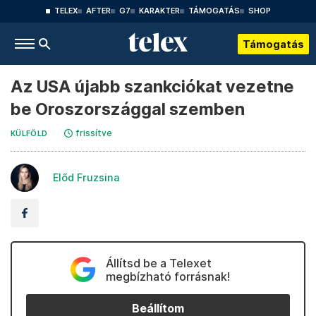
TELEX
AFTER
G7
KARAKTER
TÁMOGATÁS
SHOP
Támogatás
Az USA újabb szankciókat vezetne
be Oroszországgal szemben
frissítve
KÜLFÖLD
Előd Fruzsina
Állítsd be a Telexet
megbízható forrásnak!
Beállítom