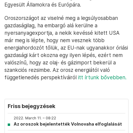
Egyesült Államokra és Európára.
Oroszországot az viselné meg a legsúlyosabban
gazdaságilag, ha embargó alá kerülne a
nyersanyagexportja, a nekik kevéssé kitett USA
már meg is lépte, hogy nem vesznek több
energiahordozót tőlük, az EU-nak ugyanakkor óriási
gazdasági kárt okozna egy ilyen lépés, ezért nem
valószínű, hogy az olaj- és gázimport bekerül a
szankciós rezsimbe. Az orosz energiától való
függetlenedés perspektíváiról
itt írtunk bővebben.
Friss bejegyzések
2022. March 11. – 08:22
Az oroszok bejelentették Volnovaha elfoglalását