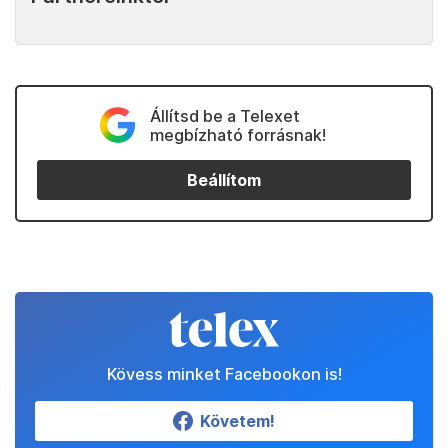
Állítsd be a Telexet
megbízható forrásnak!
Beállítom
Kövess minket Facebookon is!
Követem!