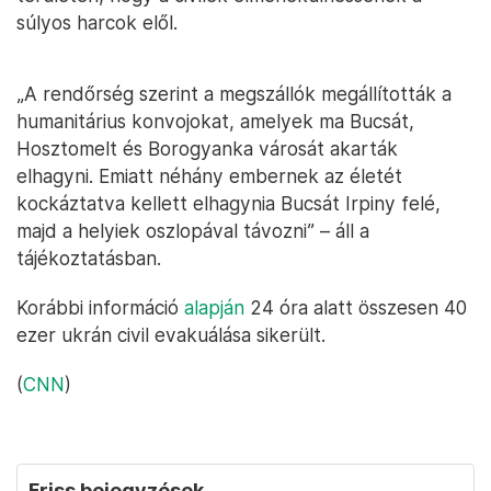
súlyos harcok elől.
„A rendőrség szerint a megszállók megállították a
humanitárius konvojokat, amelyek ma Bucsát,
Hosztomelt és Borogyanka városát akarták
elhagyni. Emiatt néhány embernek az életét
kockáztatva kellett elhagynia Bucsát Irpiny felé,
majd a helyiek oszlopával távozni” – áll a
tájékoztatásban.
Korábbi információ
alapján
24 óra alatt összesen 40
ezer ukrán civil evakuálása sikerült.
(
CNN
)
Friss bejegyzések