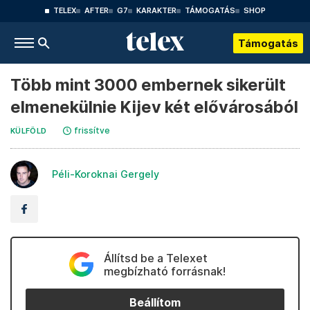
TELEX
AFTER
G7
KARAKTER
TÁMOGATÁS
SHOP
Támogatás
Több mint 3000 embernek sikerült
elmenekülnie Kijev két elővárosából
frissítve
KÜLFÖLD
Péli-Koroknai Gergely
Állítsd be a Telexet
megbízható forrásnak!
Beállítom