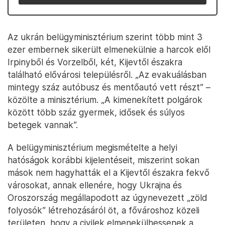
Az ukrán belügyminisztérium szerint több mint 3
ezer embernek sikerült elmenekülnie a harcok elől
Irpinyből és Vorzelből, két, Kijevtől északra
található elővárosi településről. „Az evakuálásban
mintegy száz autóbusz és mentőautó vett részt” –
közölte a minisztérium. „A kimenekített polgárok
között több száz gyermek, idősek és súlyos
betegek vannak”.
A belügyminisztérium megismételte a helyi
hatóságok korábbi kijelentéseit, miszerint sokan
mások nem hagyhatták el a Kijevtől északra fekvő
városokat, annak ellenére, hogy Ukrajna és
Oroszország megállapodott az úgynevezett „zöld
folyosók” létrehozásáról öt, a fővároshoz közeli
területen, hogy a civilek elmenekülhessenek a