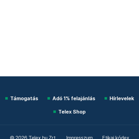
Támogatás
Adó 1% felajánlás
Hírlevelek
Telex Shop
© 2026 Telex.hu Zrt.
Impresszum
Etikai kódex