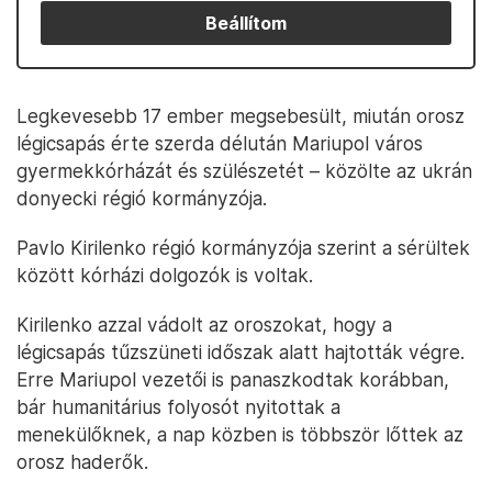
Beállítom
Legkevesebb 17 ember megsebesült, miután orosz
légicsapás érte szerda délután Mariupol város
gyermekkórházát és szülészetét – közölte az ukrán
donyecki régió kormányzója.
Pavlo Kirilenko régió kormányzója szerint a sérültek
között kórházi dolgozók is voltak.
Kirilenko azzal vádolt az oroszokat, hogy a
légicsapás tűzszüneti időszak alatt hajtották végre.
Erre Mariupol vezetői is panaszkodtak korábban,
bár humanitárius folyosót nyitottak a
menekülőknek, a nap közben is többször lőttek az
orosz haderők.