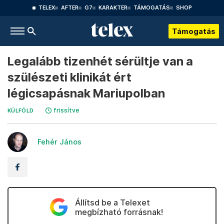
TELEX
AFTER
G7
KARAKTER
TÁMOGATÁS
SHOP
Támogatás
Legalább tizenhét sérültje van a
szülészeti klinikát ért
légicsapásnak Mariupolban
frissítve
KÜLFÖLD
Fehér János
Állítsd be a Telexet
megbízható forrásnak!