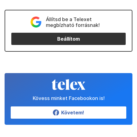
Állítsd be a Telexet
megbízható forrásnak!
Beállítom
Kövess minket Facebookon is!
Követem!