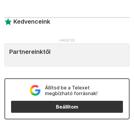
Kedvenceink
Partnereinktől
Állítsd be a Telexet
megbízható forrásnak!
Beállítom