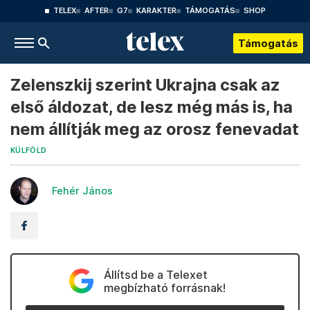
TELEX
AFTER
G7
KARAKTER
TÁMOGATÁS
SHOP
Támogatás
Zelenszkij szerint Ukrajna csak az
első áldozat, de lesz még más is, ha
nem állítják meg az orosz fenevadat
KÜLFÖLD
Fehér János
Állítsd be a Telexet
megbízható forrásnak!