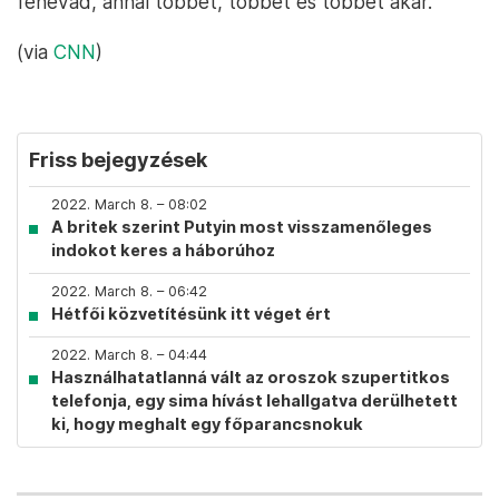
fenevad, annál többet, többet és többet akar.”
(via
CNN
)
Friss bejegyzések
2022. March 8. – 08:02
A britek szerint Putyin most visszamenőleges
indokot keres a háborúhoz
2022. March 8. – 06:42
Hétfői közvetítésünk itt véget ért
2022. March 8. – 04:44
Használhatatlanná vált az oroszok szupertitkos
telefonja, egy sima hívást lehallgatva derülhetett
ki, hogy meghalt egy főparancsnokuk