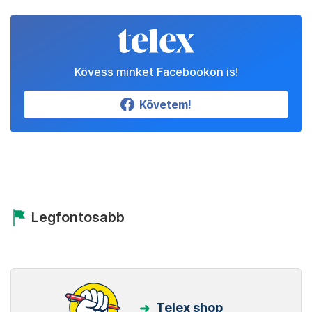
Kövess minket Facebookon is!
Követem!
Legfontosabb
Telex shop