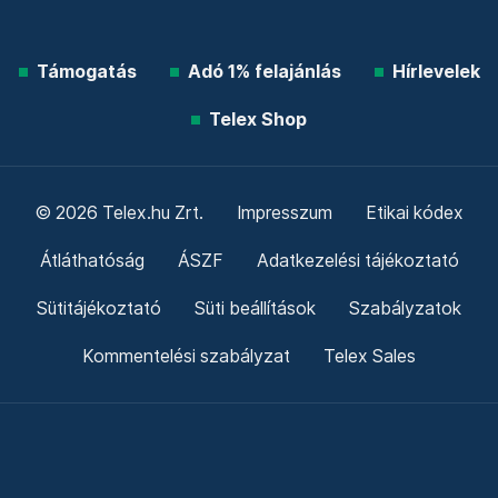
Támogatás
Adó 1% felajánlás
Hírlevelek
Telex Shop
© 2026 Telex.hu Zrt.
Impresszum
Etikai kódex
Átláthatóság
ÁSZF
Adatkezelési tájékoztató
Sütitájékoztató
Süti beállítások
Szabályzatok
Kommentelési szabályzat
Telex Sales