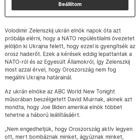
Beállítom
Volodimir Zelenszkij ukrán elnök napok óta azt
próbálja elérni, hogy a NATO repüléstilalmi övezetet
jelöljön ki Ukrajna felett, hogy ezzel is gyengítsék az
orosz haderőt. Ezek a kérések eddig lepattantak a
NATO-ról és az Egyesült Államokról, így Zelenszkij
most azzal érvel, hogy Oroszország nem fog
megállni Ukrajna határainál.
Az ukrán elnöke az ABC World New Tonight
műsorában beszélgetett David Muirnak, akinek azt
mondta, hogy Joe Biden amerikai elnök többet
tehetne a háború leállításáért.
„Nem engedhetjük, hogy Oroszország aktív legyen
ott, mert bombáznak minket, ágyúznak minket,