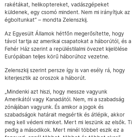
rakétákat, helikoptereket, vadászgépeket
küldenek, egy csomó mindent. Nem mi irányítjuk az
égboltunkat” – mondta Zelenszkij.
Az Egyesült Államok hétfőn megerősítette, hogy
távol tartja az amerikai csapatokat a háborútól, és a
Fehér Ház szerint a repüléstilalmi övezet kijelölése
Európában teljes körű háborúhoz vezetne.
Zelenszkij szerint persze így is van esély rá, hogy
kiterjesztik az oroszok a háborút.
„Mindenki azt hiszi, hogy messze vagyunk
Amerikától vagy Kanadától. Nem, mi a szabadság
zónájában vagyunk. És amikor a jogok és
szabadságok határait megsértik és átlépik, akkor
meg kell védeni minket. Mert mi leszünk az elsők. Ti
pedig a másodikok. Mert minél többet eszik ez a