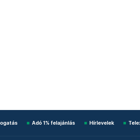
ogatás
Adó 1% felajánlás
Hírlevelek
Tele