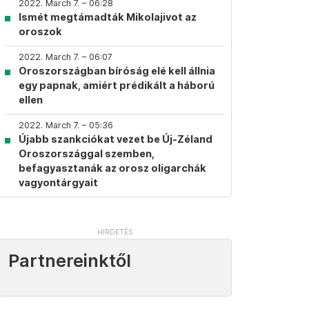
2022. March 7. – 06:28
Ismét megtámadták Mikolajivot az
oroszok
2022. March 7. – 06:07
Oroszországban bíróság elé kell állnia
egy papnak, amiért prédikált a háború
ellen
2022. March 7. – 05:36
Újabb szankciókat vezet be Új-Zéland
Oroszországgal szemben,
befagyasztanák az orosz oligarchák
vagyontárgyait
Partnereinktől