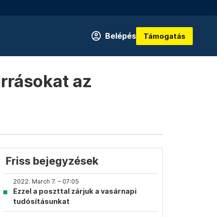
Belépés
Támogatás
orrásokat az
Friss bejegyzések
2022. March 7. – 07:05
Ezzel a poszttal zárjuk a vasárnapi
tudósításunkat