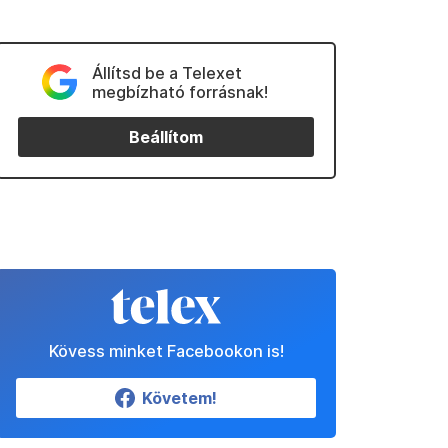
Állítsd be a Telexet
megbízható forrásnak!
Beállítom
Kövess minket Facebookon is!
Követem!