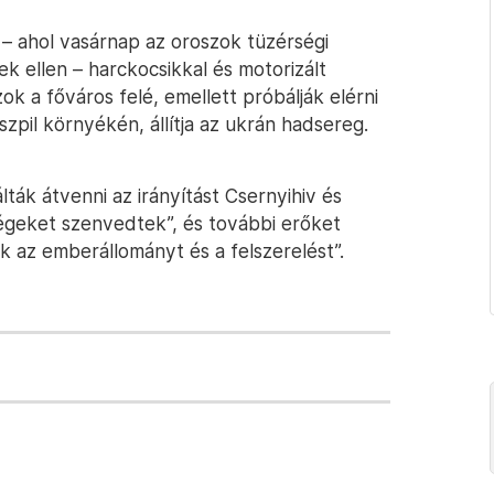
 – ahol vasárnap az oroszok tüzérségi
ek ellen – harckocsikkal és motorizált
k a főváros felé, emellett próbálják elérni
szpil környékén, állítja az ukrán hadsereg.
ták átvenni az irányítást Csernyihiv és
ségeket szenvedtek”, és további erőket
ék az emberállományt és a felszerelést”.