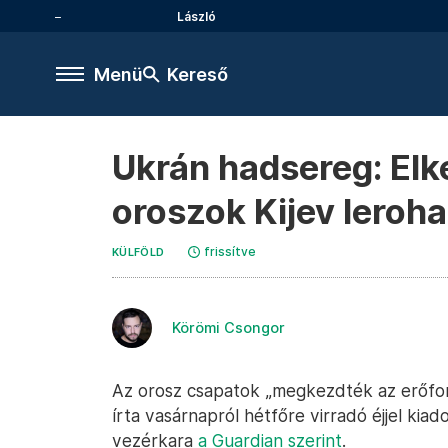
László
Menü
Kereső
Ukrán hadsereg: Elk
oroszok Kijev leroh
frissítve
KÜLFÖLD
Körömi Csongor
Az orosz csapatok „megkezdték az erőfor
írta vasárnapról hétfőre virradó éjjel kia
vezérkara
a Guardian szerint
.