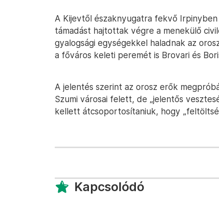
A Kijevtől északnyugatra fekvő Irpinyben
támadást hajtottak végre a menekülő civil
gyalogsági egységekkel haladnak az oroszo
a főváros keleti peremét is Brovari és Bori
A jelentés szerint az orosz erők megpróbál
Szumi városai felett, de „jelentős veszte
kellett átcsoportosítaniuk, hogy „feltölts
Kapcsolódó