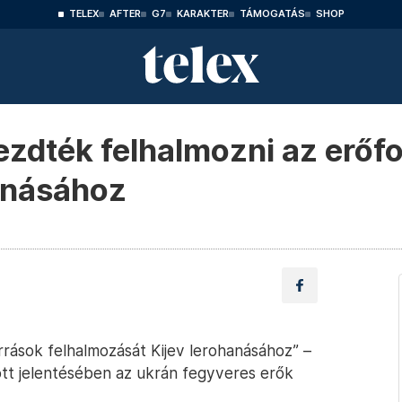
TELEX
AFTER
G7
KARAKTER
TÁMOGATÁS
SHOP
ezdték felhalmozni az erőf
anásához
rások felhalmozását Kijev lerohanásához” –
dott jelentésében az ukrán fegyveres erők