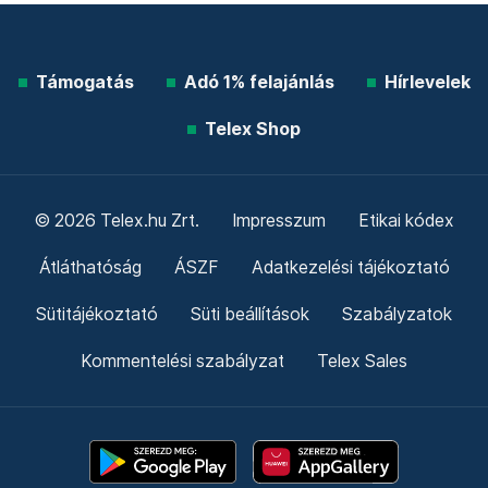
Támogatás
Adó 1% felajánlás
Hírlevelek
Telex Shop
© 2026 Telex.hu Zrt.
Impresszum
Etikai kódex
Átláthatóság
ÁSZF
Adatkezelési tájékoztató
Sütitájékoztató
Süti beállítások
Szabályzatok
Kommentelési szabályzat
Telex Sales