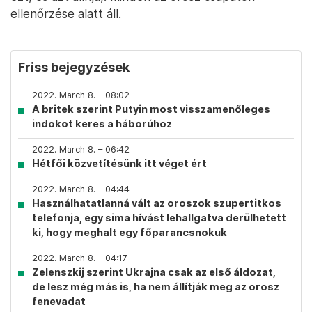
ellenőrzése alatt áll.
Friss bejegyzések
2022. March 8. – 08:02
A britek szerint Putyin most visszamenőleges
indokot keres a háborúhoz
2022. March 8. – 06:42
Hétfői közvetítésünk itt véget ért
2022. March 8. – 04:44
Használhatatlanná vált az oroszok szupertitkos
telefonja, egy sima hívást lehallgatva derülhetett
ki, hogy meghalt egy főparancsnokuk
2022. March 8. – 04:17
Zelenszkij szerint Ukrajna csak az első áldozat,
de lesz még más is, ha nem állítják meg az orosz
fenevadat