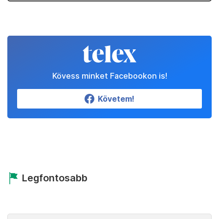
Kövess minket Facebookon is!
Követem!
Legfontosabb