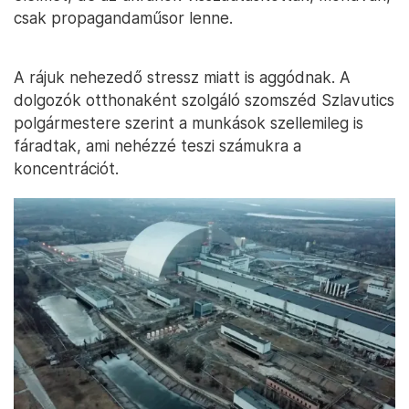
csak propagandaműsor lenne.
A rájuk nehezedő stressz miatt is aggódnak. A
dolgozók otthonaként szolgáló szomszéd Szlavutics
polgármestere szerint a munkások szellemileg is
fáradtak, ami nehézzé teszi számukra a
koncentrációt.