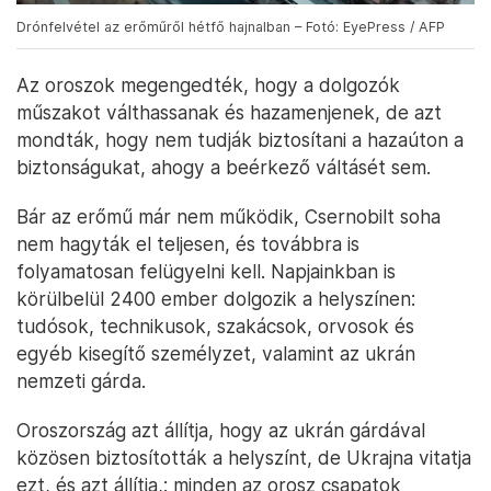
Drónfelvétel az erőműről hétfő hajnalban – Fotó: EyePress / AFP
Az oroszok megengedték, hogy a dolgozók
műszakot válthassanak és hazamenjenek, de azt
mondták, hogy nem tudják biztosítani a hazaúton a
biztonságukat, ahogy a beérkező váltásét sem.
Bár az erőmű már nem működik, Csernobilt soha
nem hagyták el teljesen, és továbbra is
folyamatosan felügyelni kell. Napjainkban is
körülbelül 2400 ember dolgozik a helyszínen:
tudósok, technikusok, szakácsok, orvosok és
egyéb kisegítő személyzet, valamint az ukrán
nemzeti gárda.
Oroszország azt állítja, hogy az ukrán gárdával
közösen biztosították a helyszínt, de Ukrajna vitatja
ezt, és azt állítja,: minden az orosz csapatok