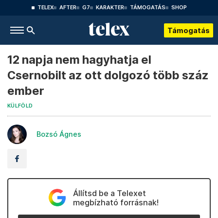
TELEX
AFTER
G7
KARAKTER
TÁMOGATÁS
SHOP
Támogatás
12 napja nem hagyhatja el
Csernobilt az ott dolgozó több száz
ember
KÜLFÖLD
Bozsó Ágnes
Állítsd be a Telexet
megbízható forrásnak!