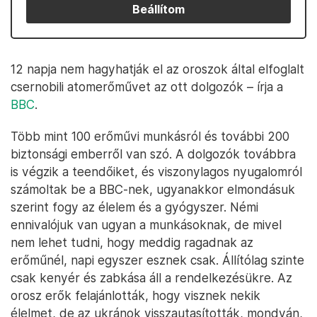
Beállítom
12 napja nem hagyhatják el az oroszok által elfoglalt
csernobili atomerőművet az ott dolgozók – írja a
BBC
.
Több mint 100 erőművi munkásról és további 200
biztonsági emberről van szó. A dolgozók továbbra
is végzik a teendőiket, és viszonylagos nyugalomról
számoltak be a BBC-nek, ugyanakkor elmondásuk
szerint fogy az élelem és a gyógyszer. Némi
ennivalójuk van ugyan a munkásoknak, de mivel
nem lehet tudni, hogy meddig ragadnak az
erőműnél, napi egyszer esznek csak. Állítólag szinte
csak kenyér és zabkása áll a rendelkezésükre. Az
orosz erők felajánlották, hogy visznek nekik
élelmet, de az ukránok visszautasították, mondván,