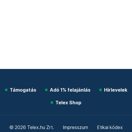
Támogatás
Adó 1% felajánlás
Hírlevelek
Telex Shop
© 2026 Telex.hu Zrt.
Impresszum
Etikai kódex