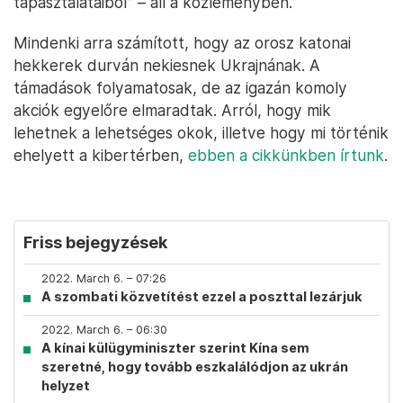
tapasztalataiból” – áll a közleményben.
Mindenki arra számított, hogy az orosz katonai
hekkerek durván nekiesnek Ukrajnának. A
támadások folyamatosak, de az igazán komoly
akciók egyelőre elmaradtak. Arról, hogy mik
lehetnek a lehetséges okok, illetve hogy mi történik
ehelyett a kibertérben,
ebben a cikkünkben írtunk
.
Friss bejegyzések
2022. March 6. – 07:26
A szombati közvetítést ezzel a poszttal lezárjuk
2022. March 6. – 06:30
A kínai külügyminiszter szerint Kína sem
szeretné, hogy tovább eszkalálódjon az ukrán
helyzet