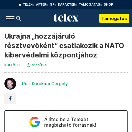
TELEX
AFTER
G7
KARAKTER
TÁMOGATÁS
SHOP
Támogatás
Ukrajna „hozzájáruló
résztvevőként” csatlakozik a NATO
kibervédelmi központjához
frissítve
KÜLFÖLD
Péli-Koroknai Gergely
Állítsd be a Telexet
megbízható forrásnak!