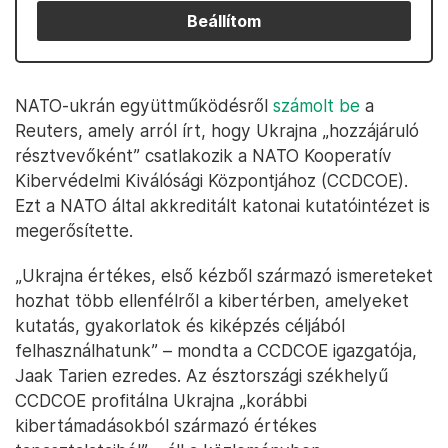
Beállítom
NATO-ukrán együttműködésről
számolt be
a
Reuters, amely arról írt, hogy Ukrajna „hozzájáruló
résztvevőként” csatlakozik a NATO Kooperatív
Kibervédelmi Kiválósági Központjához (CCDCOE).
Ezt a NATO által akkreditált katonai kutatóintézet is
megerősítette.
„Ukrajna értékes, első kézből származó ismereteket
hozhat több ellenfélről a kibertérben, amelyeket
kutatás, gyakorlatok és kiképzés céljából
felhasználhatunk” – mondta a CCDCOE igazgatója,
Jaak Tarien ezredes. Az észtországi székhelyű
CCDCOE profitálna Ukrajna „korábbi
kibertámadásokból származó értékes