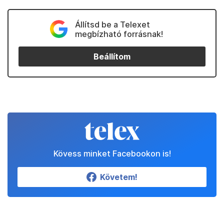
Állítsd be a Telexet
megbízható forrásnak!
Beállítom
Kövess minket Facebookon is!
Követem!