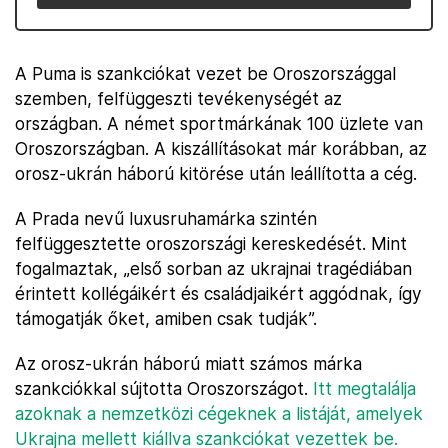
A Puma is szankciókat vezet be Oroszországgal
szemben, felfüggeszti tevékenységét az
országban. A német sportmárkának 100 üzlete van
Oroszországban. A kiszállításokat már korábban, az
orosz-ukrán háború kitörése után leállította a cég.
A Prada nevű luxusruhamárka szintén
felfüggesztette oroszországi kereskedését. Mint
fogalmaztak, „első sorban az ukrajnai tragédiában
érintett kollégáikért és családjaikért aggódnak, így
támogatják őket, amiben csak tudják”.
Az orosz-ukrán háború miatt számos márka
szankciókkal sújtotta Oroszországot.
Itt megtalálja
azoknak a nemzetközi cégeknek a listáját, amelyek
Ukrajna mellett kiállva szankciókat vezettek be.