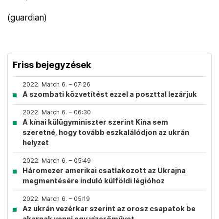
(guardian)
Friss bejegyzések
2022. March 6. – 07:26
A szombati közvetítést ezzel a poszttal lezárjuk
2022. March 6. – 06:30
A kínai külügyminiszter szerint Kína sem
szeretné, hogy tovább eszkalálódjon az ukrán
helyzet
2022. March 6. – 05:49
Háromezer amerikai csatlakozott az Ukrajna
megmentésére induló külföldi légióhoz
2022. March 6. – 05:19
Az ukrán vezérkar szerint az orosz csapatok be
akarnak venni egy vízerőművet