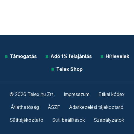
Támogatás
Adó 1% felajánlás
Hírlevelek
Telex Shop
© 2026 Telex.hu Zrt.
Impresszum
Etikai kódex
Átláthatóság
ÁSZF
Adatkezelési tájékoztató
Sütitájékoztató
Süti beállítások
Szabályzatok
Kommentelési szabályzat
Telex Sales