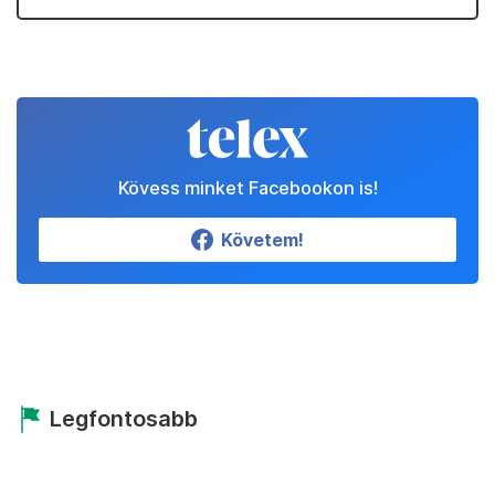
Kövess minket Facebookon is!
Követem!
Legfontosabb