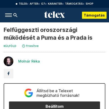
TELEX
AFTER
G7
KARAKTER
TÁMOGATÁS
SHOP
Támogatás
Felfüggeszti oroszországi
működését a Puma és a Prada is
frissítve
KÜLFÖLD
Molnár Réka
Állítsd be a Telexet
megbízható forrásnak!
Beállítom