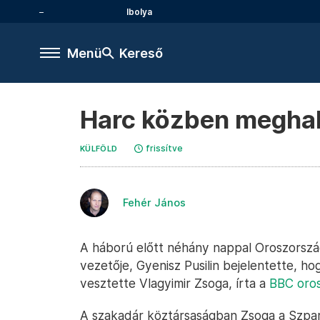
Ibolya
Menü
Kereső
Harc közben meghal
frissítve
KÜLFÖLD
Fehér János
A háború előtt néhány nappal Oroszorszá
vezetője, Gyenisz Pusilin bejelentette, ho
vesztette Vlagyimir Zsoga, írta a
BBC oros
A szakadár köztársaságban Zsoga a Szpart