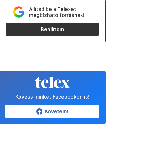
Állítsd be a Telexet
megbízható forrásnak!
Beállítom
Kövess minket Facebookon is!
Követem!