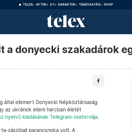
TELEX
AFTER
G7
KARAKTER
TÁMOGATÁS
SHOP
t a donyecki szakadárok eg
g által elismert Donyecki Népköztársaság
gy az ukránok elleni harcban életét
z nyelvű kiadásának Telegram-csatornája
.
a-zászlóalj parancsnoka volt. A