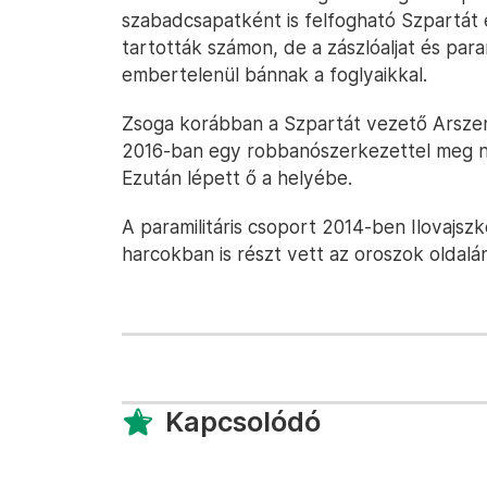
szabadcsapatként is felfogható Szpartá
tartották számon, de a zászlóaljat és pa
embertelenül bánnak a foglyaikkal.
Zsoga korábban a Szpartát vezető Arszen 
2016-ban egy robbanószerkezettel meg n
Ezután lépett ő a helyébe.
A paramilitáris csoport 2014-ben Ilovajsz
harcokban is részt vett az oroszok oldalán
Kapcsolódó