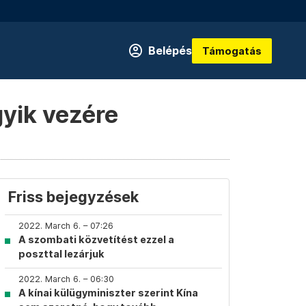
Belépés
Támogatás
yik vezére
Friss bejegyzések
2022. March 6. – 07:26
A szombati közvetítést ezzel a
poszttal lezárjuk
2022. March 6. – 06:30
A kínai külügyminiszter szerint Kína