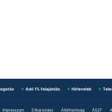
ogatás
Adó 1% felajánlás
Hírlevelek
Tele
Impresszum
Etikai kódex
Átláthatóság
ÁSZF
A