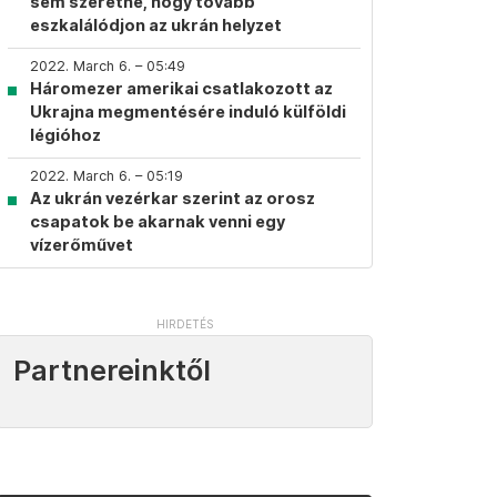
sem szeretné, hogy tovább
eszkalálódjon az ukrán helyzet
2022. March 6. – 05:49
Háromezer amerikai csatlakozott az
Ukrajna megmentésére induló külföldi
légióhoz
2022. March 6. – 05:19
Az ukrán vezérkar szerint az orosz
csapatok be akarnak venni egy
vízerőművet
Partnereinktől