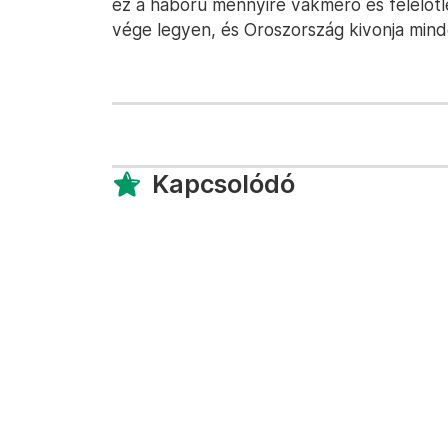
ez a háború mennyire vakmerő és felelőt
vége legyen, és Oroszország kivonja mind
Kapcsolódó