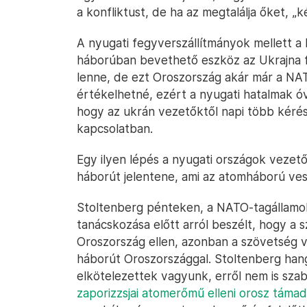
a konfliktust, de ha az megtalálja őket, „k
A nyugati fegyverszállítmányok mellett 
háborúban bevethető eszköz az Ukrajna fe
lenne, de ezt Oroszország akár már a NA
értékelhetné, ezért a nyugati hatalmak ó
hogy az ukrán vezetőktől napi több kérés i
kapcsolatban.
Egy ilyen lépés a nyugati országok vezet
háborút jelentene, ami az atomháború ve
Stoltenberg pénteken, a NATO-tagállamok
tanácskozása előtt arról beszélt, hogy a 
Oroszország ellen, azonban a szövetség 
háborút Oroszországgal. Stoltenberg han
elkötelezettek vagyunk, erről nem is sza
zaporizzsjai atomerőmű elleni orosz támad