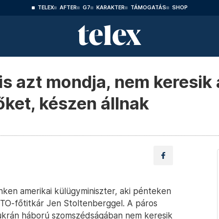
TELEX
AFTER
G7
KARAKTER
TÁMOGATÁS
SHOP
s azt mondja, nem keresik a
őket, készen állnak
ken amerikai külügyminiszter, aki pénteken
TO-főtitkár Jen Stoltenberggel. A páros
z–ukrán háború szomszédságában nem keresik