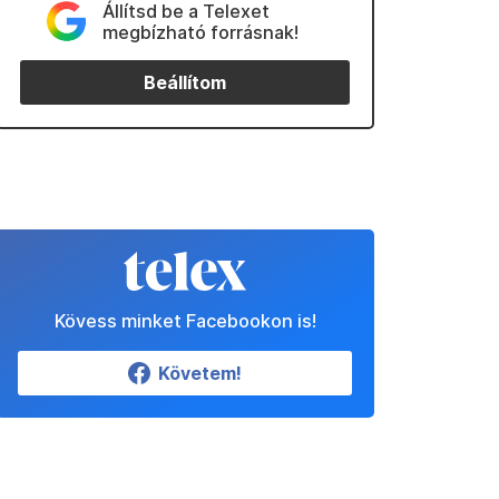
Állítsd be a Telexet
megbízható forrásnak!
Beállítom
Kövess minket Facebookon is!
Követem!