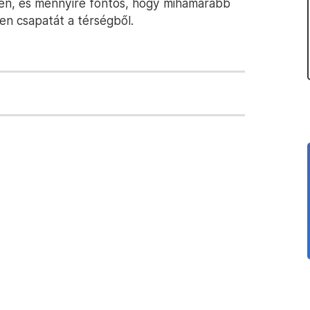
len, és mennyire fontos, hogy mihamarább
en csapatát a térségből.