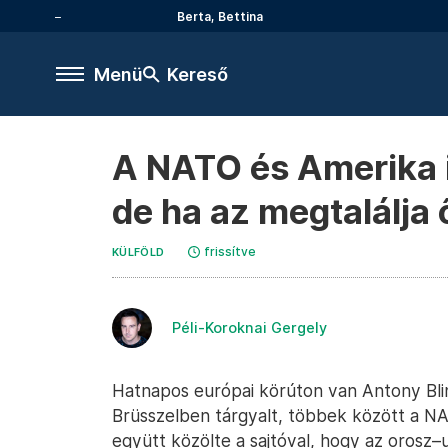
Berta, Bettina
Menü
Kereső
A NATO és Amerika i
de ha az megtalálja 
frissítve
KÜLFÖLD
Péli-Koroknai Gergely
Hatnapos európai körúton van Antony Blin
Brüsszelben tárgyalt, többek között a NA
együtt közölte a sajtóval, hogy az oros