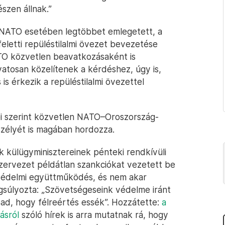
észen állnak.”
a NATO esetében legtöbbet emlegetett, a
letti repüléstilalmi övezet bevezetése
TO közvetlen beavatkozásaként is
vatosan közelítenek a kérdéshez, úgy is,
s érkezik a repüléstilalmi övezettel
ői szerint közvetlen NATO–Oroszország-
szélyét is magában hordozza.
 külügyminisztereinek pénteki rendkívüli
szervezet példátlan szankciókat vezetett be
védelmi együttműködés, és nem akar
gsúlyozta: „Szövetségeseink védelme iránt
bad, hogy félreértés essék”. Hozzátette:
a
ásról
szóló hírek is arra mutatnak rá, hogy