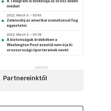
A Telegram is blokkolja az orosz állami
médiát
2022. March 5. – 05:45
Zelenszkij az amerikai szenátussal fog
egyeztetni
2022. March 5. – 05:39
A biztonságuk érdekében a
Washington Post ezentúl nem írja ki
oroszországi riportereinek nevét
Partnereinktől