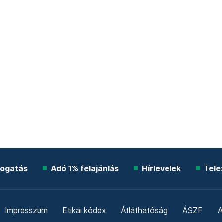
ogatás
Adó 1% felajánlás
Hírlevelek
Tele
Impresszum
Etikai kódex
Átláthatóság
ÁSZF
A