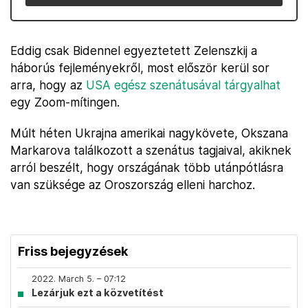
Eddig csak Bidennel egyeztetett Zelenszkij a
háborús fejleményekről, most először kerül sor
arra, hogy az
USA egész szenátusával tárgyalhat
egy Zoom-mítingen.
Múlt héten Ukrajna amerikai nagykövete, Okszana
Markarova találkozott a szenátus tagjaival, akiknek
arról beszélt, hogy országának több utánpótlásra
van szüksége az Oroszország elleni harchoz.
Friss bejegyzések
2022. March 5. – 07:12
Lezárjuk ezt a közvetítést