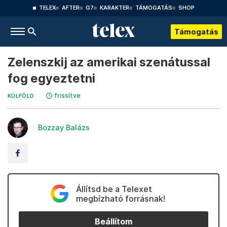
TELEX
AFTER
G7
KARAKTER
TÁMOGATÁS
SHOP
Támogatás
Zelenszkij az amerikai szenátussal
fog egyeztetni
frissítve
KÜLFÖLD
Bozzay Balázs
Állítsd be a Telexet
megbízható forrásnak!
Beállítom