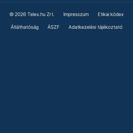
© 2026 Telex.hu Zrt.
Impresszum
Etikai kódex
Átláthatóság
ÁSZF
Adatkezelési tájékoztató
Sütitájékoztató
Süti beállítások
Szabályzatok
Kommentelési szabályzat
Telex Sales