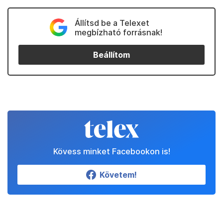
Állítsd be a Telexet
megbízható forrásnak!
Beállítom
Kövess minket Facebookon is!
Követem!