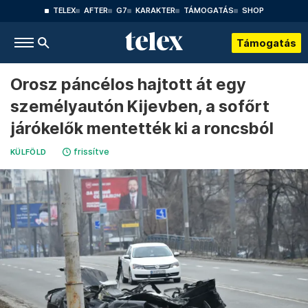
TELEX
AFTER
G7
KARAKTER
TÁMOGATÁS
SHOP
Támogatás
Orosz páncélos hajtott át egy
személyautón Kijevben, a sofőrt
járókelők mentették ki a roncsból
frissítve
KÜLFÖLD