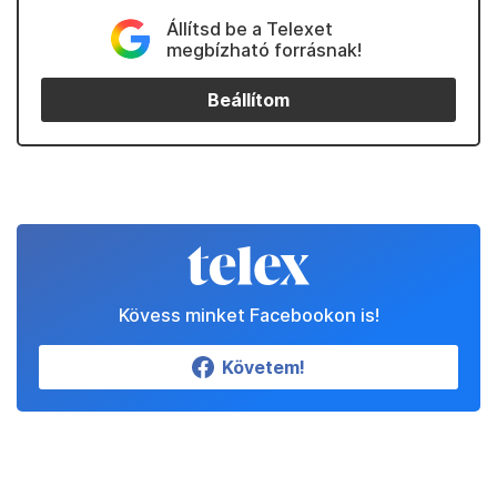
Állítsd be a Telexet
megbízható forrásnak!
Beállítom
Kövess minket Facebookon is!
Követem!