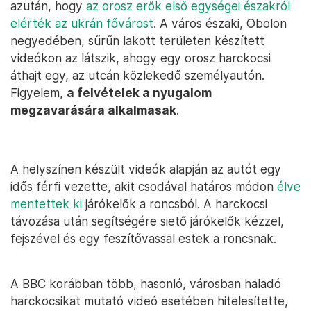
azután, hogy
az orosz erők első egységei északról
elérték az ukrán fővárost
. A város északi, Obolon
negyedében, sűrűn lakott területen készített
videókon az látszik, ahogy egy orosz harckocsi
áthajt egy, az utcán közlekedő személyautón.
Figyelem,
a felvételek a nyugalom
megzavarására alkalmasak
.
A helyszínen készült videók alapján az autót egy
idős férfi vezette, akit csodával határos módon
élve
mentettek ki
járókelők a roncsból. A harckocsi
távozása után segítségére siető járókelők kézzel,
fejszével és egy feszítővassal estek a roncsnak.
A BBC korábban több, hasonló, városban haladó
harckocsikat mutató videó esetében hitelesítette,