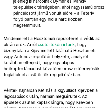
jelenleg is harcolnak Dymer és Ivankiv
települések térségében, ahol nagyszámú orosz
páncélozott jármű vonult előre – a Teteriv
folyó partján egy híd a harc közben
megsemmisült.
Mindemellett a Hosztomeli repülőteret is védik az
ukrán erők. Arról
csütörtökön írtunk
, hogy
bizonytalan a Kijev mellett található Hosztomeli,
vagy Antonov-repülőtér helyzete, amelyről
korábban elterjedt, hogy egy alapos
helikoptertámadást követően orosz ejtőernyősök
foglaltak el a csütörtök reggeli órákban.
Péntek hajnalban Két ház is kigyulladt Kijevben a
légicsapások után, hárman megsérültek. Az
épületek azután kaptak lángra, hogy Kijevben