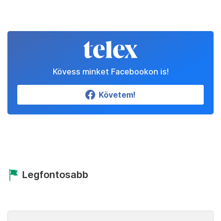
Kövess minket Facebookon is!
Követem!
Legfontosabb