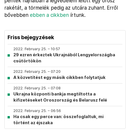
péntek hajnalban a légvédelem lelőtt egy orosz
rakétát, a törmelék pedig az utcára zuhant. Erről
bővebben
ebben a cikkben
írtunk.
Friss bejegyzések
2022. February 25. – 10:57
29 ezren érkeztek Ukrajnából Lengyelországba
csütörtökön
2022. February 25. – 07:20
A közvetítést egy másik cikkben folytatjuk
2022. February 25. – 07:08
Ukrajna központi bankja megtiltotta a
kifizetéseket Oroszország és Belarusz felé
2022. February 25. – 06:56
Ha csak egy perce van: összefoglaltuk, mi
történt az éjszaka