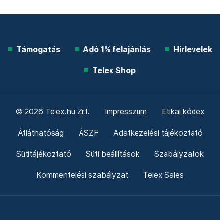
Támogatás
Adó 1% felajánlás
Hírlevelek
Telex Shop
© 2026 Telex.hu Zrt.
Impresszum
Etikai kódex
Átláthatóság
ÁSZF
Adatkezelési tájékoztató
Sütitájékoztató
Süti beállítások
Szabályzatok
Kommentelési szabályzat
Telex Sales