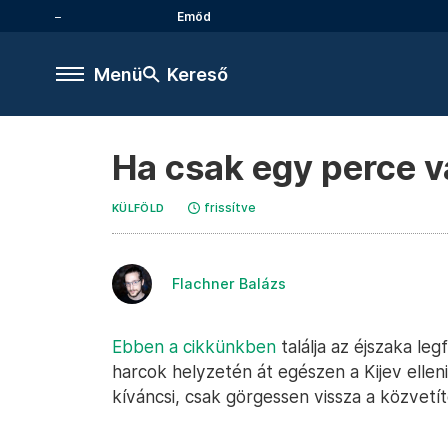
Emőd
Menü
Kereső
Ha csak egy perce va
frissítve
KÜLFÖLD
Flachner Balázs
Ebben a cikkünkben
találja az éjszaka le
harcok helyzetén át egészen a Kijev ellen
kíváncsi, csak görgessen vissza a közvet