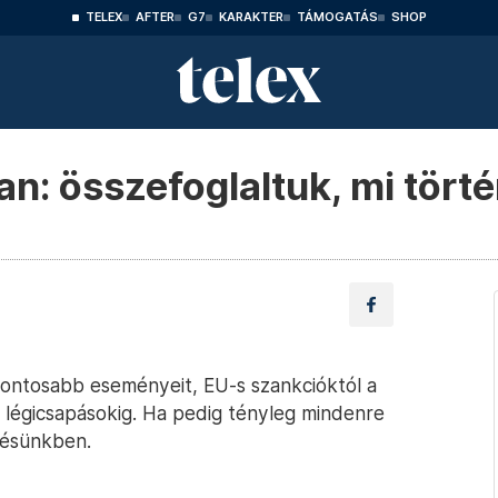
TELEX
AFTER
G7
KARAKTER
TÁMOGATÁS
SHOP
n: összefoglaltuk, mi törté
gfontosabb eseményeit, EU-s szankcióktól a
i légicsapásokig. Ha pedig tényleg mindenre
ítésünkben.