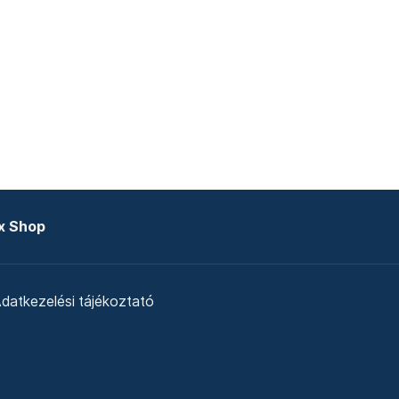
x Shop
datkezelési tájékoztató
zat
Telex Sales