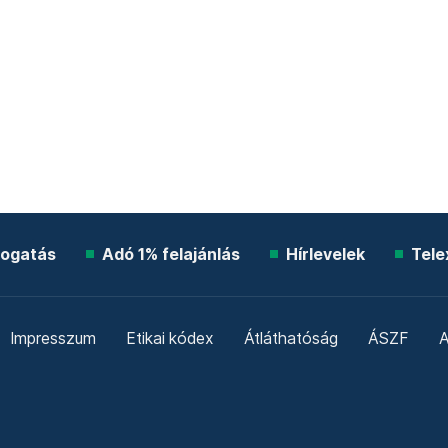
ogatás
Adó 1% felajánlás
Hírlevelek
Tele
Impresszum
Etikai kódex
Átláthatóság
ÁSZF
A
Süti beállítások
Szabályzatok
Kommentelési szabály