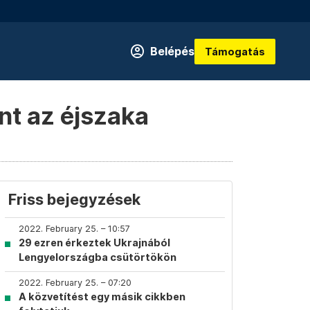
Belépés
Támogatás
nt az éjszaka
Friss bejegyzések
2022. February 25. – 10:57
29 ezren érkeztek Ukrajnából
Lengyelországba csütörtökön
2022. February 25. – 07:20
A közvetítést egy másik cikkben