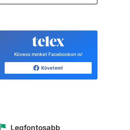
Kövess minket Facebookon is!
Követem!
Legfontosabb