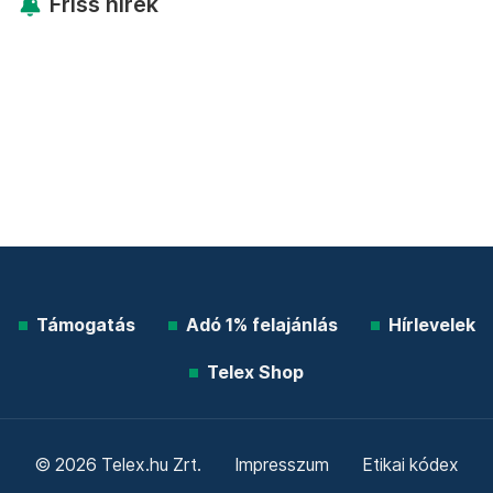
Friss hírek
Támogatás
Adó 1% felajánlás
Hírlevelek
Telex Shop
© 2026 Telex.hu Zrt.
Impresszum
Etikai kódex