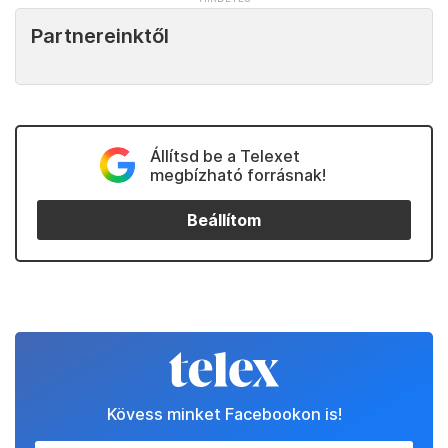
Partnereinktől
Állítsd be a Telexet
megbízható forrásnak!
Beállítom
Kövess minket Facebookon is!