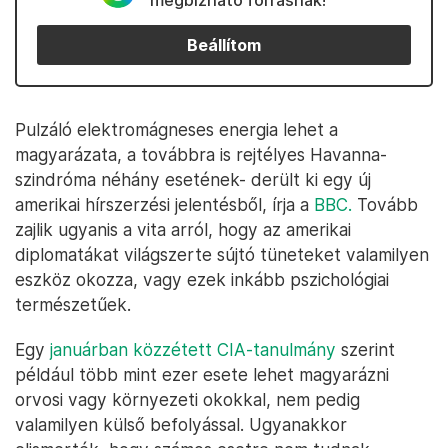
megbízható forrásnak!
Beállítom
Pulzáló elektromágneses energia lehet a
magyarázata, a továbbra is rejtélyes Havanna-
szindróma néhány esetének- derült ki egy új
amerikai hírszerzési jelentésből, írja a
BBC.
Tovább
zajlik ugyanis a vita arról, hogy az amerikai
diplomatákat világszerte sújtó tüneteket valamilyen
eszköz okozza, vagy ezek inkább pszichológiai
természetűek.
Egy
januárban közzétett CIA-tanulmány
szerint
például több mint ezer esete lehet magyarázni
orvosi vagy környezeti okokkal, nem pedig
valamilyen külső befolyással. Ugyanakkor