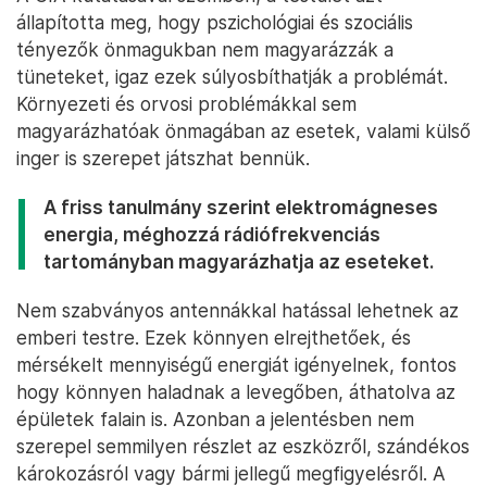
állapította meg, hogy pszichológiai és szociális
tényezők önmagukban nem magyarázzák a
tüneteket, igaz ezek súlyosbíthatják a problémát.
Környezeti és orvosi problémákkal sem
magyarázhatóak önmagában az esetek, valami külső
inger is szerepet játszhat bennük.
A friss tanulmány szerint elektromágneses
energia, méghozzá rádiófrekvenciás
tartományban magyarázhatja az eseteket.
Nem szabványos antennákkal hatással lehetnek az
emberi testre. Ezek könnyen elrejthetőek, és
mérsékelt mennyiségű energiát igényelnek, fontos
hogy könnyen haladnak a levegőben, áthatolva az
épületek falain is. Azonban a jelentésben nem
szerepel semmilyen részlet az eszközről, szándékos
károkozásról vagy bármi jellegű megfigyelésről. A