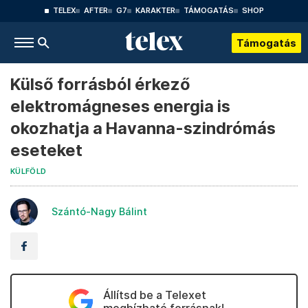
TELEX
AFTER
G7
KARAKTER
TÁMOGATÁS
SHOP
Támogatás
Külső forrásból érkező
elektromágneses energia is
okozhatja a Havanna-szindrómás
eseteket
KÜLFÖLD
Szántó-Nagy Bálint
Állítsd be a Telexet