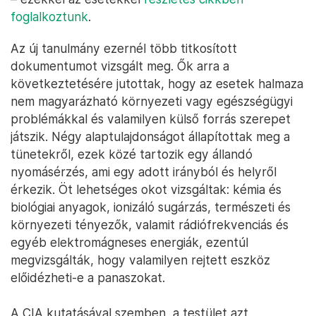
foglalkoztunk
.
Az új tanulmány ezernél több titkosított
dokumentumot vizsgált meg. Ők arra a
következtetésére jutottak, hogy az esetek halmaza
nem magyarázható környezeti vagy egészségügyi
problémákkal és valamilyen külső forrás szerepet
játszik. Négy alaptulajdonságot állapítottak meg a
tünetekről, ezek közé tartozik egy állandó
nyomásérzés, ami egy adott irányból és helyről
érkezik. Öt lehetséges okot vizsgáltak: kémia és
biológiai anyagok, ionizáló sugárzás, természeti és
környezeti tényezők, valamit rádiófrekvenciás és
egyéb elektromágneses energiák, ezentúl
megvizsgálták, hogy valamilyen rejtett eszköz
előidézheti-e a panaszokat.
A CIA kutatásával szemben, a testület azt