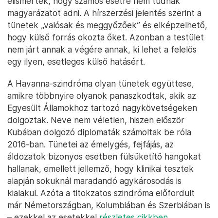
elismerték, hogy számos esetre nem tudnak
magyarázatot adni. A hírszerzési jelentés szerint a
tünetek „valósak és meggyőzőek” és elképzelhető,
hogy külső forrás okozta őket. Azonban a testület
nem járt annak a végére annak, ki lehet a felelős
egy ilyen, esetleges külső hatásért.
A Havanna-szindróma olyan tünetek együttese,
amikre többnyire olyanok panaszkodtak, akik az
Egyesült Államokhoz tartozó nagykövetségeken
dolgoztak. Neve nem véletlen, hiszen először
Kubában dolgozó diplomaták számoltak be róla
2016-ban. Tünetei az émelygés, fejfájás, az
áldozatok bizonyos esetben fülsűketítő hangokat
hallanak, emellett jellemző, hogy klinikai tesztek
alapján sokuknál maradandó agykárosodás is
kialakul. Azóta a titokzatos szindróma előfordult
már Németországban, Kolumbiában és Szerbiában is
– ezekkel az esetekkel
részletes cikkben