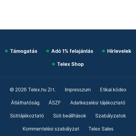
Támogatás
Adó 1% felajánlás
Hírlevelek
Telex Shop
© 2026 Telex.hu Zrt.
Impresszum
Etikai kódex
Átláthatóság
ÁSZF
Adatkezelési tájékoztató
Sütitájékoztató
Süti beállítások
Szabályzatok
Kommentelési szabályzat
Telex Sales