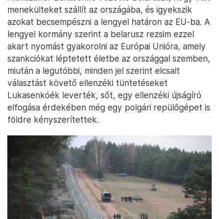
menekülteket szállít az országába, és igyekszik
azokat becsempészni a lengyel határon az EU-ba. A
lengyel kormány szerint a belarusz rezsim ezzel
akart nyomást gyakorolni az Európai Unióra, amely
szankciókat léptetett életbe az országgal szemben,
miután a legutóbbi, minden jel szerint elcsalt
választást követő ellenzéki tüntetéseket
Lukasenkóék leverték, sőt, egy ellenzéki újságíró
elfogása érdekében még egy polgári repülőgépet is
földre kényszerítettek.