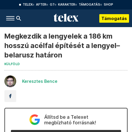
TELEX
AFTER
G7
KARAKTER
TÁMOGATÁS
SHOP
Támogatás
Megkezdik a lengyelek a 186 km
hosszú acélfal építését a lengyel–
belarusz határon
KÜLFÖLD
Keresztes Bence
Állítsd be a Telexet
megbízható forrásnak!