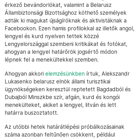
érkező bevándorlókat, valamint a Belarusz
Állambiztonsági Bizottsághoz köthető személyek
adták ki magukat újságíróknak és aktivistáknak a
Facebookon. Ezen hamis profilokkal az illetők angol,
lengyel és kurd nyelven tettek közzé
Lengyelországgal szembeni kritikákat és fotókat,
ahogyan a lengyel határőrök jogsértő módon
lépnek fel a menekültekkel szemben.
Ahogyan akkori
elemzésünkben
írtuk, Alekszandr
Lukasenko belarusz elnök állami turisztikai
ügynökségeken keresztül reptetett Bagdadból és
Dubajból Minszkbe szír, afgán, kurd és kongói
menekülteket, akiket a lengyel, litván és lett
határra buszoztatott.
Az utóbbi hetek határátlépési próbálkozásainak
száma azonban feltűnően csökkent, például