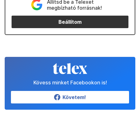
Állítsd be a Telexet
megbízható forrásnak!
Beállítom
Kövess minket Facebookon is!
Követem!