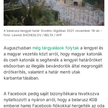
A belarusz–lengyel határ Grodno régióban 2021. november 18-án –
Fotó: Leonid SHCHEGLOV / BELTA / AFP
Augusztusban
még tárgyalások folytak
a lengyel és
a magyar vezetés közt arról, hogy magyar katonák
és cseh katonák is segítenék a lengyel határőröket
elsősorban az illegális bevándorlók által megrongált
drótkerítés, valamint a határ menti utak
karbantartásában.
A Facebook pedig saját bizonyítékaira hivatkozva
nyilatkozott a nyáron arról, hogy a belarusz KGB
emberei hamis Facebook-fiókokkal hergelték az oda