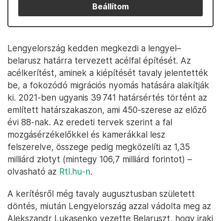
Beállítom
Lengyelország kedden megkezdi a lengyel–
belarusz határra tervezett acélfal építését. Az
acélkerítést, aminek a kiépítését tavaly jelentették
be, a fokozódó migrációs nyomás hatására alakítják
ki. 2021-ben ugyanis 39 741 határsértés történt az
említett határszakaszon, ami 450-szerese az előző
évi 88-nak. Az eredeti tervek szerint a fal
mozgásérzékelőkkel és kamerákkal lesz
felszerelve, összege pedig megközelíti az 1,35
milliárd złotyt (mintegy 106,7 milliárd forintot) –
olvasható az
Rtl.hu-n
.
A kerítésről még tavaly augusztusban született
döntés, miután Lengyelország azzal vádolta meg az
Alekszandr Lukasenko vezette Belaruszt, hogy iraki