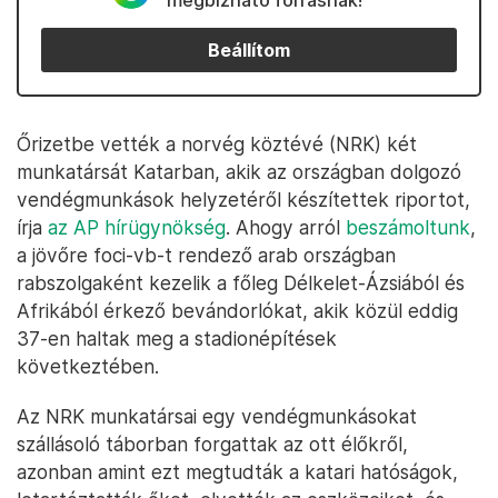
megbízható forrásnak!
Beállítom
Őrizetbe vették a norvég köztévé (NRK) két
munkatársát Katarban, akik az országban dolgozó
vendégmunkások helyzetéről készítettek riportot,
írja
az AP hírügynökség
. Ahogy arról
beszámoltunk
,
a jövőre foci-vb-t rendező arab országban
rabszolgaként kezelik a főleg Délkelet-Ázsiából és
Afrikából érkező bevándorlókat, akik közül eddig
37-en haltak meg a stadionépítések
következtében.
Az NRK munkatársai egy vendégmunkásokat
szállásoló táborban forgattak az ott élőkről,
azonban amint ezt megtudták a katari hatóságok,