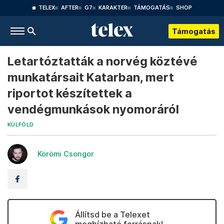
TELEX
AFTER
G7
KARAKTER
TÁMOGATÁS
SHOP
Támogatás
Letartóztatták a norvég köztévé
munkatársait Katarban, mert
riportot készítettek a
vendégmunkások nyomoráról
KÜLFÖLD
Körömi Csongor
Állítsd be a Telexet