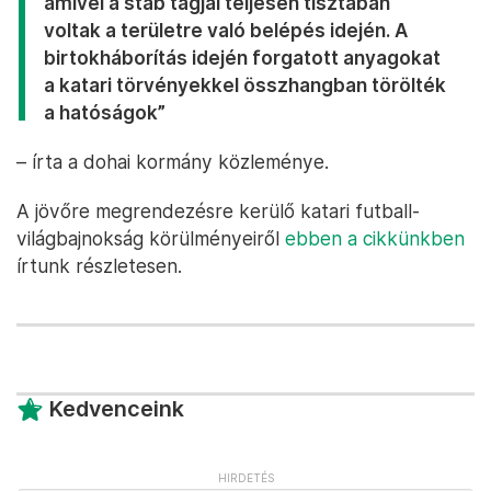
amivel a stáb tagjai teljesen tisztában
voltak a területre való belépés idején. A
birtokháborítás idején forgatott anyagokat
a katari törvényekkel összhangban törölték
a hatóságok”
– írta a dohai kormány közleménye.
A jövőre megrendezésre kerülő katari futball-
világbajnokság körülményeiről
ebben a cikkünkben
írtunk részletesen.
Kedvenceink