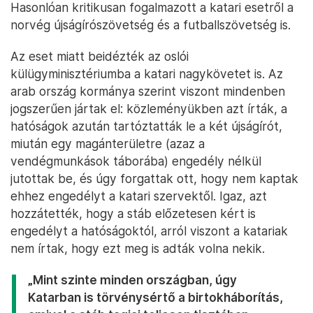
Hasonlóan kritikusan fogalmazott a katari esetről a
norvég újságírószövetség és a futballszövetség is.
Az eset miatt beidézték az oslói
külügyminisztériumba a katari nagykövetet is. Az
arab ország kormánya szerint viszont mindenben
jogszerűen jártak el: közleményükben azt írták, a
hatóságok azután tartóztatták le a két újságírót,
miután egy magánterületre (azaz a
vendégmunkások táborába) engedély nélkül
jutottak be, és úgy forgattak ott, hogy nem kaptak
ehhez engedélyt a katari szervektől. Igaz, azt
hozzátették, hogy a stáb előzetesen kért is
engedélyt a hatóságoktól, arról viszont a katariak
nem írtak, hogy ezt meg is adták volna nekik.
„Mint szinte minden országban, úgy
Katarban is törvénysértő a birtokháborítás,