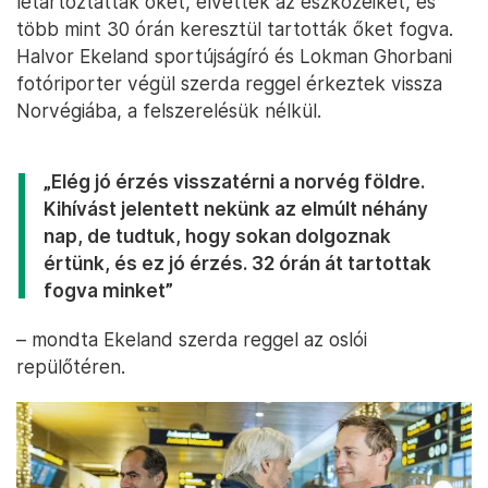
letartóztatták őket, elvették az eszközeiket, és
több mint 30 órán keresztül tartották őket fogva.
Halvor Ekeland sportújságíró és Lokman Ghorbani
fotóriporter végül szerda reggel érkeztek vissza
Norvégiába, a felszerelésük nélkül.
„Elég jó érzés visszatérni a norvég földre.
Kihívást jelentett nekünk az elmúlt néhány
nap, de tudtuk, hogy sokan dolgoznak
értünk, és ez jó érzés. 32 órán át tartottak
fogva minket”
– mondta Ekeland szerda reggel az oslói
repülőtéren.