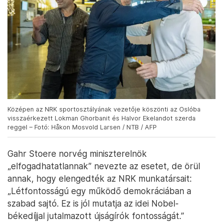
Középen az NRK sportosztályának vezetője köszönti az Oslóba
visszaérkezett Lokman Ghorbanit és Halvor Ekelandot szerda
reggel – Fotó: Håkon Mosvold Larsen / NTB / AFP
Gahr Stoere norvég miniszterelnök
„elfogadhatatlannak” nevezte az esetet, de örül
annak, hogy elengedték az NRK munkatársait:
„Létfontosságú egy működő demokráciában a
szabad sajtó. Ez is jól mutatja az idei Nobel-
békedíjjal jutalmazott újságírók fontosságát.”