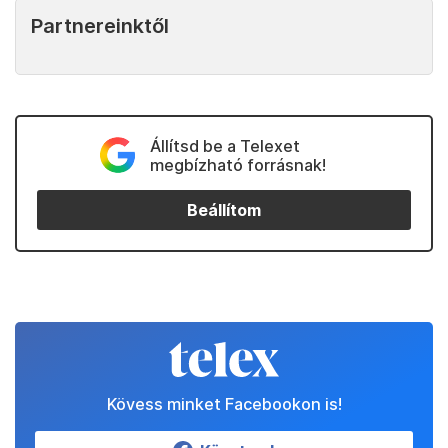
Partnereinktől
Állítsd be a Telexet
megbízható forrásnak!
Beállítom
Kövess minket Facebookon is!