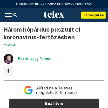
TELEX
AFTER
G7
KARAKTER
TÁMOGATÁS
SHOP
Támogatás
Három hópárduc pusztult el
koronavírus-fertőzésben
KÜLFÖLD
Bakró-Nagy Ferenc
Állítsd be a Telexet
megbízható forrásnak!
Beállítom