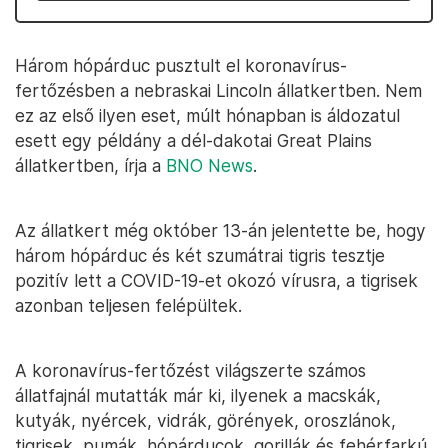
Három hópárduc pusztult el koronavírus-
fertőzésben a nebraskai Lincoln állatkertben. Nem
ez az első ilyen eset, múlt hónapban is áldozatul
esett egy példány a dél-dakotai Great Plains
állatkertben, írja a
BNO News
.
Az állatkert még október 13-án jelentette be, hogy
három hópárduc és két szumátrai tigris tesztje
pozitív lett a COVID-19-et okozó vírusra, a tigrisek
azonban teljesen felépültek.
A koronavírus-fertőzést világszerte számos
állatfajnál mutatták már ki, ilyenek a macskák,
kutyák, nyércek, vidrák, görények, oroszlánok,
tigrisek, pumák, hópárducok, gorillák és fehérfarkú