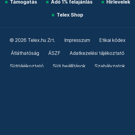
Támogatás
Adó 1% felajánlás
Hírlevelek
Telex Shop
© 2026 Telex.hu Zrt.
Impresszum
Etikai kódex
Átláthatóság
ÁSZF
Adatkezelési tájékoztató
Sütitájékoztató
Süti beállítások
Szabályzatok
Kommentelési szabályzat
Telex Sales