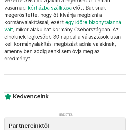
vezette ANO mozgalom a legerősebb. Zeman
vasárnapi
kórházba szállítása
előtt Babišnak
megerősítette, hogy őt kívánja megbízni a
kormányalakítással, ezért
egy időre bizonytalanná
vált
, mikor alakulhat kormány Csehországban. Az
elnöknek legkésőbb 30 nappal a választások után
kell kormányalakítási megbízást adnia valakinek,
amennyiben addig senki sem óvja meg az
eredményt.
Kedvenceink
Partnereinktől