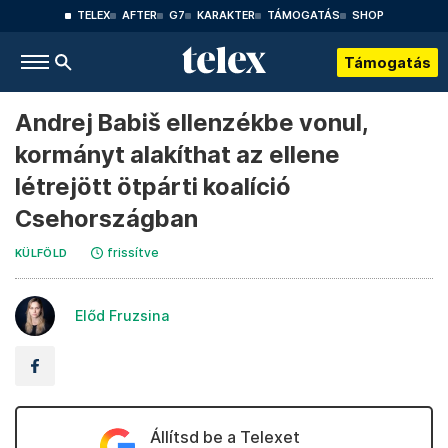
TELEX
AFTER
G7
KARAKTER
TÁMOGATÁS
SHOP
Támogatás
Andrej Babiš ellenzékbe vonul,
kormányt alakíthat az ellene
létrejött ötpárti koalíció
Csehországban
frissítve
KÜLFÖLD
Előd Fruzsina
Állítsd be a Telexet