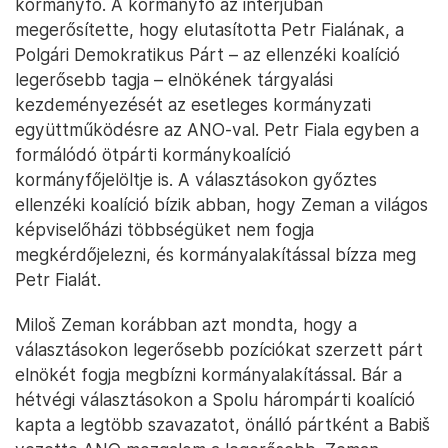
kormányfő. A kormányfő az interjúban
megerősítette, hogy elutasította Petr Fialának, a
Polgári Demokratikus Párt – az ellenzéki koalíció
legerősebb tagja – elnökének tárgyalási
kezdeményezését az esetleges kormányzati
együttműködésre az ANO-val. Petr Fiala egyben a
formálódó ötpárti kormánykoalíció
kormányfőjelöltje is. A választásokon győztes
ellenzéki koalíció bízik abban, hogy Zeman a világos
képviselőházi többségüket nem fogja
megkérdőjelezni, és kormányalakítással bízza meg
Petr Fialát.
Miloš Zeman korábban azt mondta, hogy a
választásokon legerősebb pozíciókat szerzett párt
elnökét fogja megbízni kormányalakítással. Bár a
hétvégi választásokon a Spolu hárompárti koalíció
kapta a legtöbb szavazatot, önálló pártként a Babiš