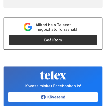
Állítsd be a Telexet
megbízható forrásnak!
Beállítom
Kövess minket Facebookon is!
Követem!