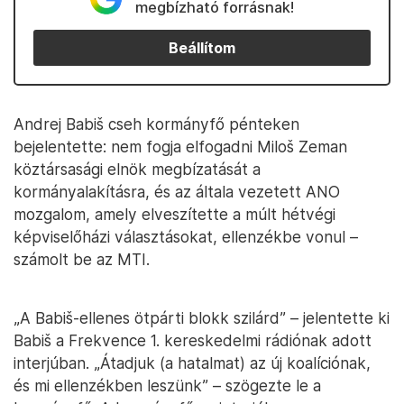
megbízható forrásnak!
Beállítom
Andrej Babiš cseh kormányfő pénteken
bejelentette: nem fogja elfogadni Miloš Zeman
köztársasági elnök megbízatását a
kormányalakításra, és az általa vezetett ANO
mozgalom, amely elveszítette a múlt hétvégi
képviselőházi választásokat, ellenzékbe vonul –
számolt be az MTI.
„A Babiš-ellenes ötpárti blokk szilárd” – jelentette ki
Babiš a Frekvence 1. kereskedelmi rádiónak adott
interjúban. „Átadjuk (a hatalmat) az új koalíciónak,
és mi ellenzékben leszünk” – szögezte le a