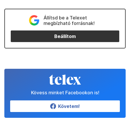
Állítsd be a Telexet
megbízható forrásnak!
Beállítom
Kövess minket Facebookon is!
Követem!