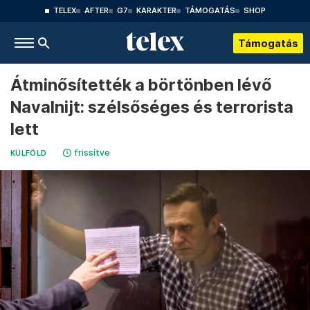
TELEX
AFTER
G7
KARAKTER
TÁMOGATÁS
SHOP
Támogatás
Átminősítették a börtönben lévő
Navalnijt: szélsőséges és terrorista
lett
frissítve
KÜLFÖLD