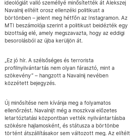
ideológiát valló személlyé minősítették át Alekszej
Navalnij elítélt orosz ellenzéki politikust a
börtönben – jelent meg hétfőn az Instagramon. Az
MTI beszámolója szerint a politikust beidézték egy
bizottság elé, amely megszavazta, hogy az eddigi
besorolásból az újba kerüljön át.
„Ez jó hír. A szélsőséges és terrorista
profilnyilvántartás nem olyan fárasztó, mint a
szökevény” – hangzott a Navalnij nevében
közzétett bejegyzés.
Új minősítése nem kívánja meg a folyamatos
ellenőrzést. Navalnijt még a moszkvai előzetes
letartóztatási központban vették nyilvántartásba
szökésre hajlamosként, és státusza a börtönbe
történt átszállításakor sem változott meg. Az elítélt