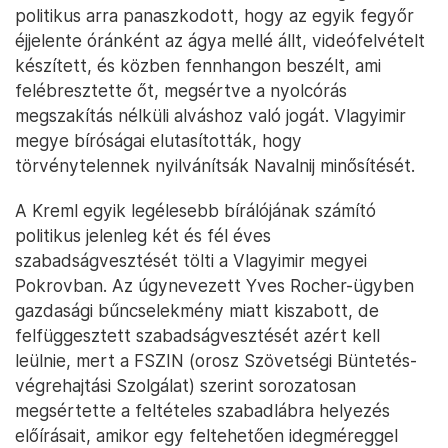
politikus arra panaszkodott, hogy az egyik fegyőr
éjjelente óránként az ágya mellé állt, videófelvételt
készített, és közben fennhangon beszélt, ami
felébresztette őt, megsértve a nyolcórás
megszakítás nélküli alváshoz való jogát. Vlagyimir
megye bíróságai elutasították, hogy
törvénytelennek nyilvánítsák Navalnij minősítését.
A Kreml egyik legélesebb bírálójának számító
politikus jelenleg két és fél éves
szabadságvesztését tölti a Vlagyimir megyei
Pokrovban. Az úgynevezett Yves Rocher-ügyben
gazdasági bűncselekmény miatt kiszabott, de
felfüggesztett szabadságvesztését azért kell
leülnie, mert a FSZIN (orosz Szövetségi Büntetés-
végrehajtási Szolgálat) szerint sorozatosan
megsértette a feltételes szabadlábra helyezés
előírásait, amikor egy feltehetően idegméreggel