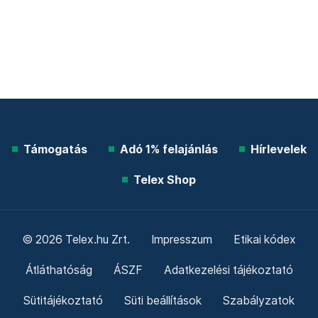
Támogatás
Adó 1% felajánlás
Hírlevelek
Telex Shop
© 2026 Telex.hu Zrt.
Impresszum
Etikai kódex
Átláthatóság
ÁSZF
Adatkezelési tájékoztató
Sütitájékoztató
Süti beállítások
Szabályzatok