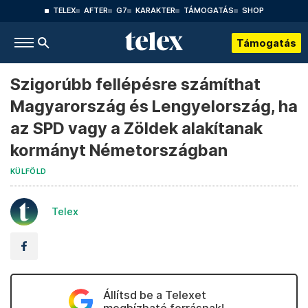
TELEX
AFTER
G7
KARAKTER
TÁMOGATÁS
SHOP
Támogatás
Szigorúbb fellépésre számíthat
Magyarország és Lengyelország, ha
az SPD vagy a Zöldek alakítanak
kormányt Németországban
KÜLFÖLD
Telex
Állítsd be a Telexet