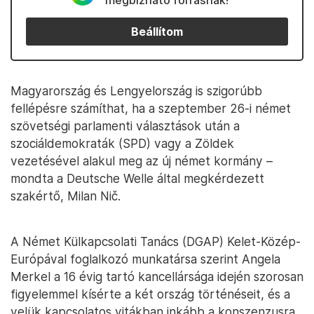
megbízható forrásnak!
Beállítom
Magyarország és Lengyelország is szigorúbb
fellépésre számíthat, ha a szeptember 26-i német
szövetségi parlamenti választások után a
szociáldemokraták (SPD) vagy a Zöldek
vezetésével alakul meg az új német kormány –
mondta a Deutsche Welle által megkérdezett
szakértő, Milan Nič.
A Német Külkapcsolati Tanács (DGAP) Kelet-Közép-
Európával foglalkozó munkatársa szerint Angela
Merkel a 16 évig tartó kancellársága idején szorosan
figyelemmel kísérte a két ország történéseit, és a
velük kapcsolatos vitákban inkább a konszenzusra