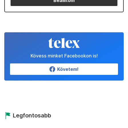
Beállítom
Kövess minket Facebookon is!
Követem!
Legfontosabb