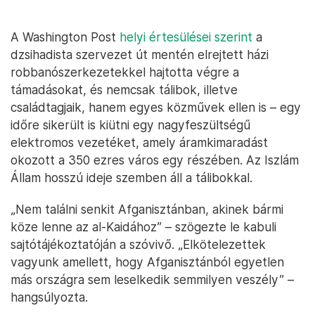
A Washington Post
helyi értesülései szerint
a
dzsihadista szervezet út mentén elrejtett házi
robbanószerkezetekkel hajtotta végre a
támadásokat, és nemcsak tálibok, illetve
családtagjaik, hanem egyes közművek ellen is – egy
időre sikerült is kiütni egy nagyfeszültségű
elektromos vezetéket, amely áramkimaradást
okozott a 350 ezres város egy részében. Az Iszlám
Állam hosszú ideje szemben áll a tálibokkal.
„Nem találni senkit Afganisztánban, akinek bármi
köze lenne az al-Kaidához” – szögezte le kabuli
sajtótájékoztatóján a szóvivő. „Elkötelezettek
vagyunk amellett, hogy Afganisztánból egyetlen
más országra sem leselkedik semmilyen veszély” –
hangsúlyozta.