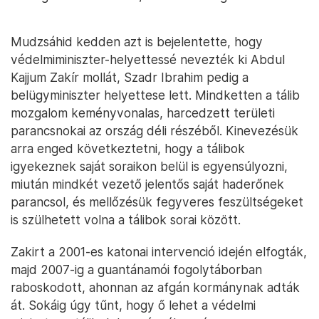
Mudzsáhid kedden azt is bejelentette, hogy
védelmiminiszter-helyettessé nevezték ki Abdul
Kajjum Zakír mollát, Szadr Ibrahim pedig a
belügyminiszter helyettese lett. Mindketten a tálib
mozgalom keményvonalas, harcedzett területi
parancsnokai az ország déli részéből. Kinevezésük
arra enged következtetni, hogy a tálibok
igyekeznek saját soraikon belül is egyensúlyozni,
miután mindkét vezető jelentős saját haderőnek
parancsol, és mellőzésük fegyveres feszültségeket
is szülhetett volna a tálibok sorai között.
Zakirt a 2001-es katonai intervenció idején elfogták,
majd 2007-ig a guantánamói fogolytáborban
raboskodott, ahonnan az afgán kormánynak adták
át. Sokáig úgy tűnt, hogy ő lehet a védelmi