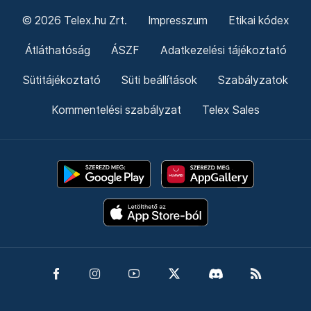
© 2026 Telex.hu Zrt.
Impresszum
Etikai kódex
Átláthatóság
ÁSZF
Adatkezelési tájékoztató
Sütitájékoztató
Süti beállítások
Szabályzatok
Kommentelési szabályzat
Telex Sales