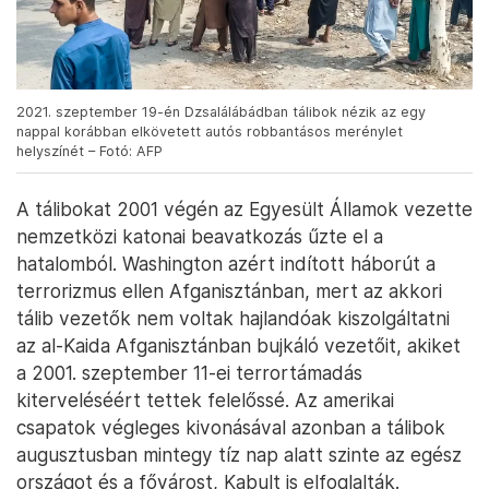
2021. szeptember 19-én Dzsalálábádban tálibok nézik az egy
nappal korábban elkövetett autós robbantásos merénylet
helyszínét – Fotó: AFP
A tálibokat 2001 végén az Egyesült Államok vezette
nemzetközi katonai beavatkozás űzte el a
hatalomból. Washington azért indított háborút a
terrorizmus ellen Afganisztánban, mert az akkori
tálib vezetők nem voltak hajlandóak kiszolgáltatni
az al-Kaida Afganisztánban bujkáló vezetőit, akiket
a 2001. szeptember 11-ei terrortámadás
kiterveléséért tettek felelőssé. Az amerikai
csapatok végleges kivonásával azonban a tálibok
augusztusban mintegy tíz nap alatt szinte az egész
országot és a fővárost, Kabult is elfoglalták.