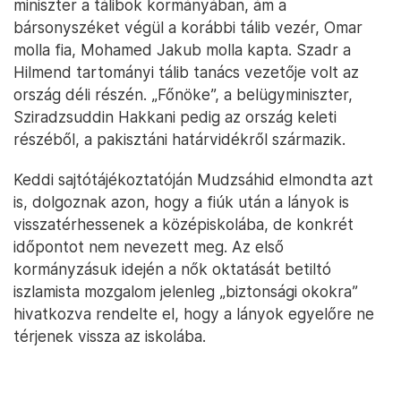
miniszter a tálibok kormányában, ám a
bársonyszéket végül a korábbi tálib vezér, Omar
molla fia, Mohamed Jakub molla kapta. Szadr a
Hilmend tartományi tálib tanács vezetője volt az
ország déli részén. „Főnöke”, a belügyminiszter,
Sziradzsuddin Hakkani pedig az ország keleti
részéből, a pakisztáni határvidékről származik.
Keddi sajtótájékoztatóján Mudzsáhid elmondta azt
is, dolgoznak azon, hogy a fiúk után a lányok is
visszatérhessenek a középiskolába, de konkrét
időpontot nem nevezett meg. Az első
kormányzásuk idején a nők oktatását betiltó
iszlamista mozgalom jelenleg „biztonsági okokra”
hivatkozva rendelte el, hogy a lányok egyelőre ne
térjenek vissza az iskolába.