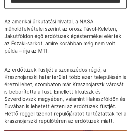
Az amerikai űrkutatási hivatal, a NASA
műholdfelvételei szerint az orosz Távol-Keleten,
Jakutföldön égő erdőtüzek égéstermékei elérték
az Északi-sarkot, amire korábban még nem volt
példa – írja az MTI.
Az erdőtüzek füstjét a szomszédos régió, a
Krasznojarszki határterület több ezer településén is
érezni lehet, szombaton már Krasznojarszk városát
is beborította a füst. Emellett Irkutszk és
Szverdlovszk megyében, valamint Hakaszföldön és
Tuvában is lehetett érzeni az erdőtüzek füstjét.
Hétfő reggel tizenöt repülőjáratot tartóztattak fel a
krasznojarszki repülőtéren az erdőtüzek miatt.