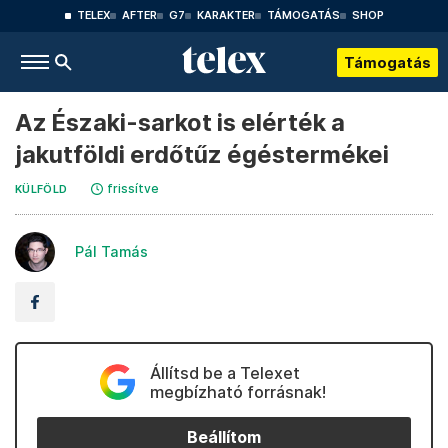
TELEX
AFTER
G7
KARAKTER
TÁMOGATÁS
SHOP
Támogatás
Az Északi-sarkot is elérték a
jakutföldi erdőtűz égéstermékei
frissítve
KÜLFÖLD
Pál Tamás
Állítsd be a Telexet
megbízható forrásnak!
Beállítom