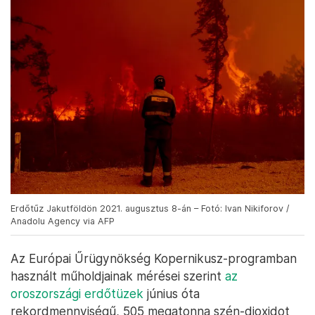
Erdőtűz Jakutföldön 2021. augusztus 8-án – Fotó: Ivan Nikiforov /
Anadolu Agency via AFP
Az Európai Űrügynökség Kopernikusz-programban
használt műholdjainak mérései szerint
az
oroszországi erdőtüzek
június óta
rekordmennyiségű, 505 megatonna szén-dioxidot