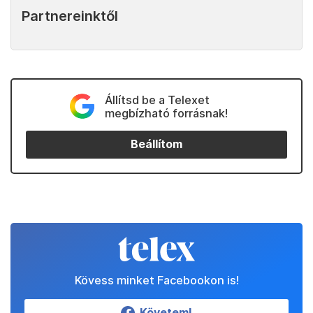
Partnereinktől
Állítsd be a Telexet
megbízható forrásnak!
Beállítom
Kövess minket Facebookon is!
Követem!