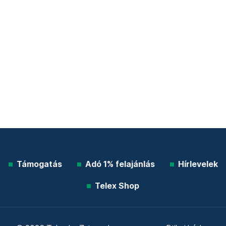
Támogatás
Adó 1% felajánlás
Hírlevelek
Telex Shop