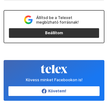
Állítsd be a Telexet
megbízható forrásnak!
Beállítom
Kövess minket Facebookon is!
Követem!