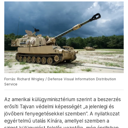
Forrás: Richard Wrigley / Defense Visual Information Distribution
Service
Az amerikai külügyminisztérium szerint a beszerzés
erősíti Tajvan védelmi képességét „a jelenlegi és
jövőbeni fenyegetésekkel szemben”. A nyilatkozat
egyértelmű utalás Kínára, amellyel szemben a
sziget külügyeiért felelős vezetője, még áprilisban