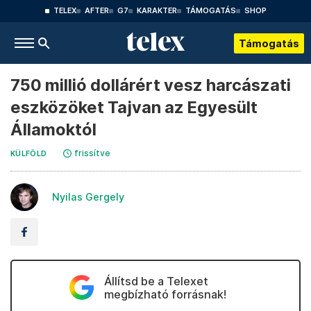
TELEX
AFTER
G7
KARAKTER
TÁMOGATÁS
SHOP
Támogatás
750 millió dollárért vesz harcászati
eszközöket Tajvan az Egyesült
Államoktól
frissítve
KÜLFÖLD
Nyilas Gergely
Állítsd be a Telexet
megbízható forrásnak!