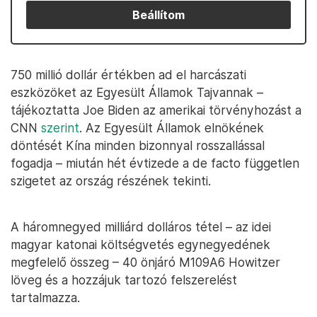
Beállítom
750 millió dollár értékben ad el harcászati
eszközöket az Egyesült Államok Tajvannak –
tájékoztatta Joe Biden az amerikai törvényhozást a
CNN
szerint
. Az Egyesült Államok elnökének
döntését Kína minden bizonnyal rosszallással
fogadja – miután hét évtizede a de facto független
szigetet az ország részének tekinti.
A háromnegyed milliárd dolláros tétel – az idei
magyar katonai költségvetés egynegyedének
megfelelő összeg – 40 önjáró M109A6 Howitzer
löveg és a hozzájuk tartozó felszerelést
tartalmazza.