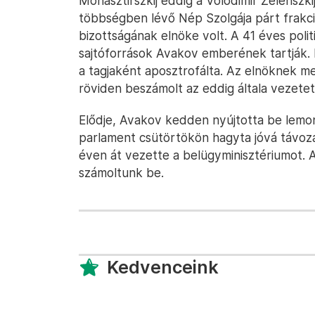
Monasztirszkij eddig a Volodimir Zelenszk
többségben lévő Nép Szolgája párt frakci
bizottságának elnöke volt. A 41 éves polit
sajtóforrások Avakov emberének tartják. 
a tagjaként aposztrofálta. Az elnöknek me
röviden beszámolt az eddig általa vezetet
Elődje, Avakov kedden nyújtotta be lemo
parlament csütörtökön hagyta jóvá távozá
éven át vezette a belügyminisztériumot. 
számoltunk be.
Kedvenceink