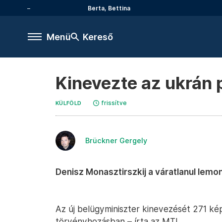
Berta, Bettina
Menü
Kereső
Kinevezte az ukrán 
frissítve
KÜLFÖLD
Brückner Gergely
Denisz Monasztirszkij a váratlanul lemo
Az új belügyminiszter kinevezését 271 ké
törvényhozásban – írta az MTI.