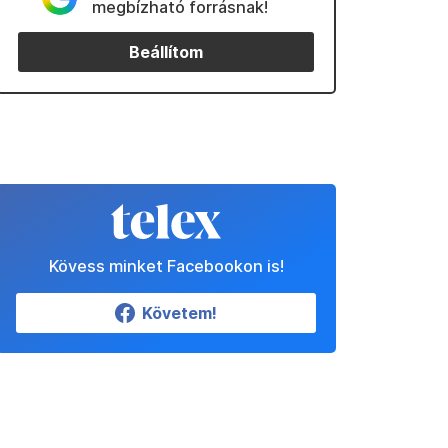
megbízható forrásnak!
Beállítom
Kövess minket Facebookon is!
Követem!