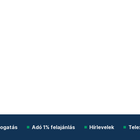
ogatás
Adó 1% felajánlás
Hírlevelek
Tele