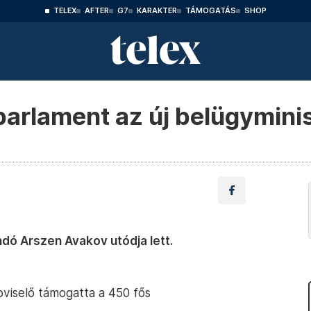
TELEX
AFTER
G7
KARAKTER
TÁMOGATÁS
SHOP
parlament az új belügymini
ndó Arszen Avakov utódja lett.
pviselő támogatta a 450 fős