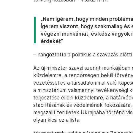
„Nem ígérem, hogy minden problémát
Ígérem viszont, hogy szakmailag és
végezni munkámat, és kész vagyok mé
érdekét”
– hangoztatta a politikus a szavazás előtti
Az új miniszter szavai szerint munkájában
küzdelemre, a rendőrségen belüli törvénys
vezetéssel és a társadalommal való kapcso
a minisztérium valamennyi tevékenységi kö
terjesztése elleni küzdelemre, a határvéd
stabilitásának és védelmének fokozására,
megszállt területek Ukrajnába történő vis
olyan kicsi ez a lista.