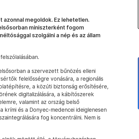
 azonnal megoldok. Ez lehetetlen.
 elsősorban miniszterként fogom
ltósággal szolgálni a nép és az állam
 felszólalásában.
 elsősorban a szervezett bűnözés elleni
értők felelősségre vonására, a regionális
latépítésre, a közúti biztonság erősítésére,
rének digitalizálására, a kábítószerek
elemre, valamint az ország belső
 a krími és a Donyec-medencei ideiglenesen
szaintegrálására fog koncentrálni. Nem is