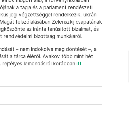
ij elnök mögött álló, a törvényhozásban
ójának a tagja és a parlament rendészeti
ikus jogi végzettséggel rendelkezik, ukrán
Magát felszólalásában Zelenszkij csapatának
gköszönte az iránta tanúsított bizalmat, és
t rendvédelmi bizottság munkájáról.
ndását – nem indokolva meg döntését –, a
sát a tárca éléről. Avakov több mint hét
A rejtélyes lemondásról korábban
itt