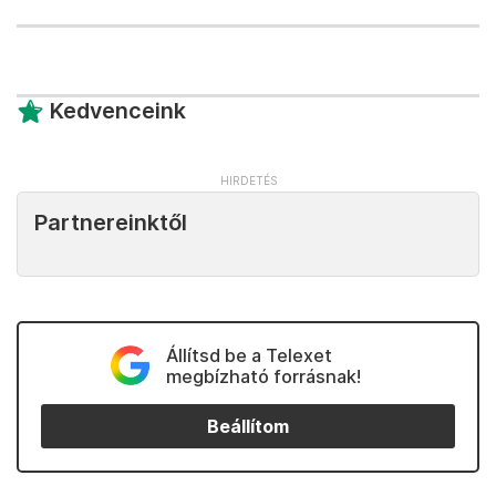
Kedvenceink
Partnereinktől
Állítsd be a Telexet
megbízható forrásnak!
Beállítom