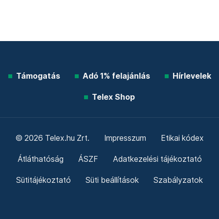
Támogatás
Adó 1% felajánlás
Hírlevelek
Telex Shop
© 2026 Telex.hu Zrt.
Impresszum
Etikai kódex
Átláthatóság
ÁSZF
Adatkezelési tájékoztató
Sütitájékoztató
Süti beállítások
Szabályzatok
Kommentelési szabályzat
Telex Sales