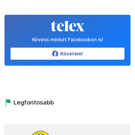
Kövess minket Facebookon is!
Követem!
Legfontosabb