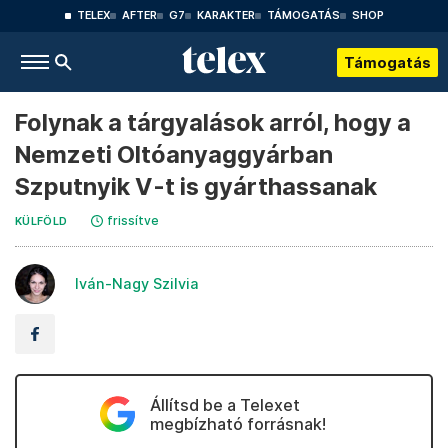
TELEX
AFTER
G7
KARAKTER
TÁMOGATÁS
SHOP
Támogatás
Folynak a tárgyalások arról, hogy a
Nemzeti Oltóanyaggyárban
Szputnyik V-t is gyárthassanak
frissítve
KÜLFÖLD
Iván-Nagy Szilvia
Állítsd be a Telexet
megbízható forrásnak!