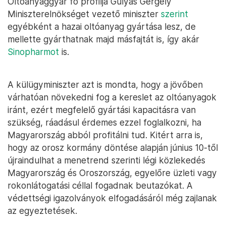
Oltóanyaggyár fő profilja Gulyás Gergely
Miniszterelnökséget vezető miniszter
szerint
egyébként a hazai oltóanyag gyártása lesz, de
mellette gyárthatnak majd másfajtát is, így akár
Sinopharmot
is.
A külügyminiszter azt is mondta, hogy a jövőben
várhatóan növekedni fog a kereslet az oltóanyagok
iránt, ezért megfelelő gyártási kapacitásra van
szükség, ráadásul érdemes ezzel foglalkozni, ha
Magyarország abból profitálni tud. Kitért arra is,
hogy az orosz kormány döntése alapján június 10-től
újraindulhat a menetrend szerinti légi közlekedés
Magyarország és Oroszország, egyelőre üzleti vagy
rokonlátogatási céllal fogadnak beutazókat. A
védettségi igazolványok elfogadásáról még zajlanak
az egyeztetések.