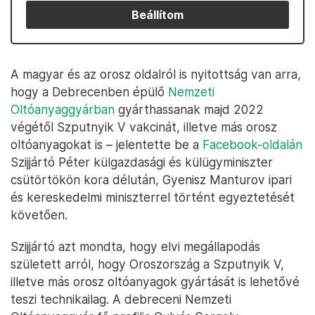
Beállítom
A magyar és az orosz oldalról is nyitottság van arra,
hogy a Debrecenben épülő
Nemzeti
Oltóanyaggyárban
gyárthassanak majd 2022
végétől Szputnyik V vakcinát, illetve más orosz
oltóanyagokat is – jelentette be a
Facebook-oldalán
Szijjártó Péter külgazdasági és külügyminiszter
csütörtökön kora délután, Gyenisz Manturov ipari
és kereskedelmi miniszterrel történt egyeztetését
követően.
Szijjártó azt mondta, hogy elvi megállapodás
született arról, hogy Oroszország a Szputnyik V,
illetve más orosz oltóanyagok gyártását is lehetővé
teszi technikailag. A debreceni Nemzeti