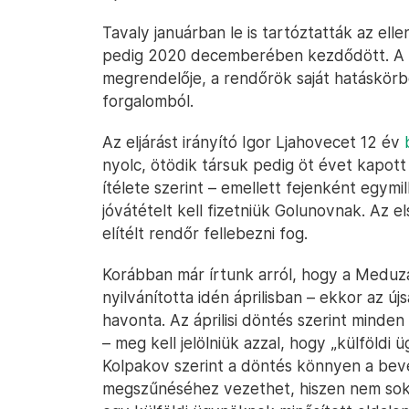
Tavaly januárban le is tartóztatták az ell
pedig 2020 decemberében kezdődött. A 
megrendelője, a rendőrök saját hatáskör
forgalomból.
Az eljárást irányító Igor Ljahovecet 12 év
nyolc, ötödik társuk pedig öt évet kapott
ítélete szerint – emellett fejenként egymill
jóvátételt kell fizetniük Golunovnak. Az el
elítélt rendőr fellebezni fog.
Korábban már írtunk arról, hogy a Meduz
nyilvánította idén áprilisban – ekkor az új
havonta. Az áprilisi döntés szerint minde
– meg kell jelölniük azzal, hogy „külföldi 
Kolpakov szerint a döntés könnyen a bevé
megszűnéséhez vezethet, hiszen nem sok 