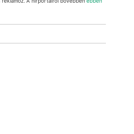
n reklámoz. A hírportálról bővebben
ebben