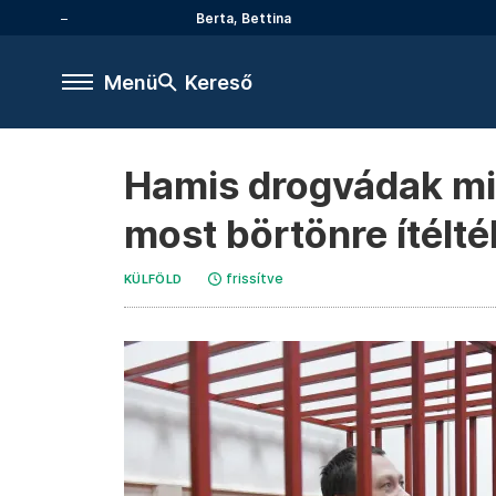
Berta, Bettina
Menü
Kereső
Hamis drogvádak mia
most börtönre ítélt
frissítve
KÜLFÖLD