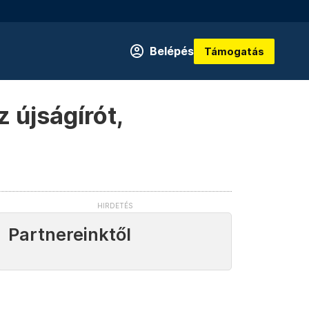
Belépés
Támogatás
 újságírót,
Partnereinktől