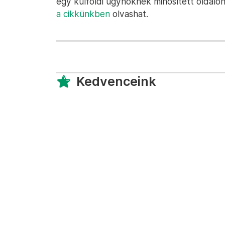
egy külföldi ügynöknek minősített oldalo
a cikkünkben
olvashat.
Kedvenceink