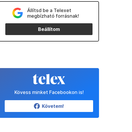
Állítsd be a Telexet
megbízható forrásnak!
Beállítom
Kövess minket Facebookon is!
Követem!