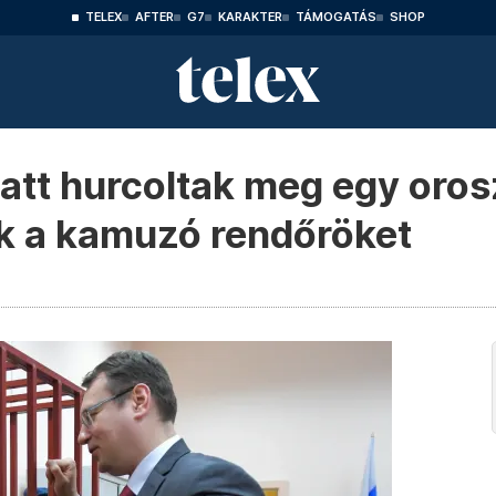
TELEX
AFTER
G7
KARAKTER
TÁMOGATÁS
SHOP
tt hurcoltak meg egy orosz
ék a kamuzó rendőröket