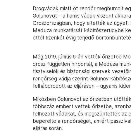
Drogvádak miatt öt rendőr meghurcolt egy
Golunovot – a hamis vádak viszont akkor
Oroszországban, hogy ejtették az ügyet. S
Meduza munkatársát kábítószerügybe keve
öttől tizenkét évig terjedő börtönbüntetésr
Még 2019. június 6-án vették őrizetbe M
orosz független hírportál, a Meduza munk
tisztviselők és biztonsági szervek vezetői
rendőrség vádja szerint Golunov kábítós
felháborodott az eljáráson – ugyanis kider
Miközben Golunovot az őrizetben ütötték-
többszáz embert vettek őrizetbe, azonban
felhozott vádakat, és megszüntették az e
beperelte a rendőrséget, amiért passzívak 
eljárás során.