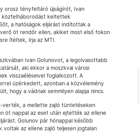
 orosz tényfeltáró újságírót, Ivan
a közfelháborodást keltettek
őt, a hatóságok eljárást indítottak a
rő öt rendőr ellen, akiket most első fokon
e ítéltek, írja az MTI.
oszkvában Ivan Golunovot, a legolvasottabb
atársát, aki ekkor a moszkvai városi
nek visszaéléseivel foglalkozott. A
zerrel üzérkedett, azonban a közvélemény
ült, hogy a vádnak semmilyen alapja nincs.
verték, a mellette zajló tüntetéseken
 öt nappal az eset után ejtették az ellene
ljárást. Golunov pár hónappal később
voltak az ellene zajló teljesen jogtalan