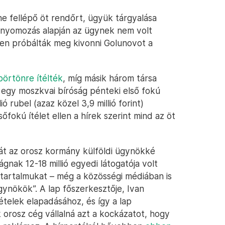
ene fellépő öt rendőrt, ügyük tárgyalása
nyomozás alapján az ügynek nem volt
ben próbálták meg kivonni Golunovot a
börtönre ítélték
, míg másik három társa
 egy moszkvai bíróság pénteki első fokú
ió rubel (azaz közel 3,9 millió forint)
sőfokú ítélet ellen a hírek szerint mind az öt
át az orosz kormány külföldi ügynökké
ságnak 12-18 millió egyedi látogatója volt
n tartalmukat – még a közösségi médiában is
ügynökök”. A lap főszerkesztője, Ivan
telek elapadásához, és így a lap
orosz cég vállalná azt a kockázatot, hogy