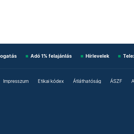
ogatás
Adó 1% felajánlás
Hírlevelek
Tele
Impresszum
Etikai kódex
Átláthatóság
ÁSZF
A
Süti beállítások
Szabályzatok
Kommentelési szabály