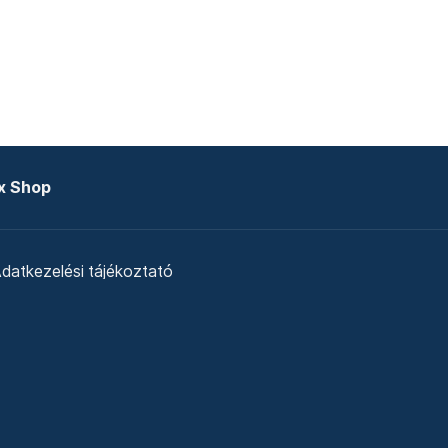
x Shop
datkezelési tájékoztató
zat
Telex Sales