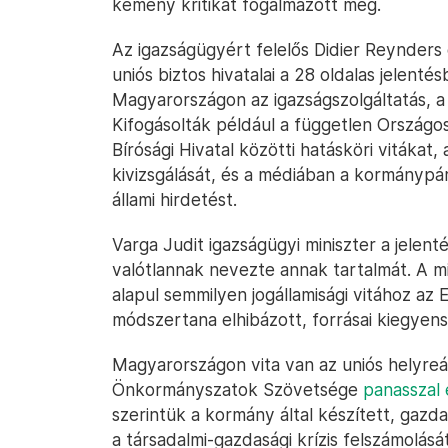
kemény kritikát fogalmazott meg.
Az igazságügyért felelős Didier Reynders
uniós biztos hivatalai a 28 oldalas jelent
Magyarországon az igazságszolgáltatás, a 
Kifogásolták például a független Országos
Bírósági Hivatal közötti hatásköri vitáka
kivizsgálását, és a médiában a kormányp
állami hirdetést.
Varga Judit igazságügyi miniszter a jelen
valótlannak nevezte annak tartalmát. A min
alapul semmilyen jogállamisági vitához az
módszertana elhibázott, forrásai kiegyen
Magyarországon vita van az uniós helyreáll
Önkormányszatok Szövetsége
panasszal 
szerintük a kormány által készített, gazda
a társadalmi-gazdasági krízis felszámolásá