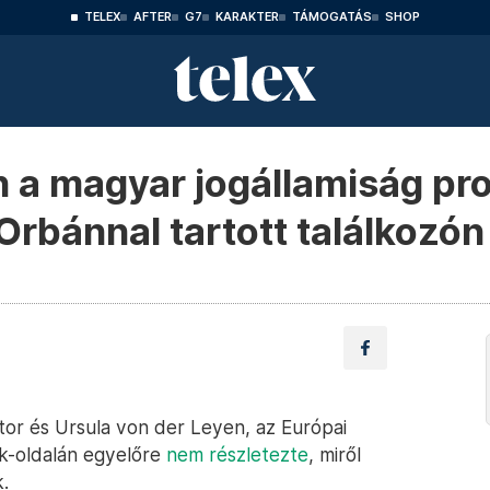
TELEX
AFTER
G7
KARAKTER
TÁMOGATÁS
SHOP
n a magyar jogállamiság pro
Orbánnal tartott találkozón
or és Ursula von der Leyen, az Európai
ok-oldalán egyelőre
nem részletezte
, miről
k.