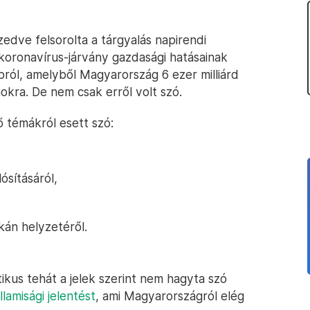
edve felsorolta a tárgyalás napirendi
a koronavírus-járvány gazdasági hatásainak
lapról, amelyből Magyarország 6 ezer milliárd
okra. De nem csak erről volt szó.
 témákról esett szó:
ósításáról,
kán helyzetéről.
ikus tehát a jelek szerint nem hagyta szó
llamisági jelentést
, ami Magyarországról elég