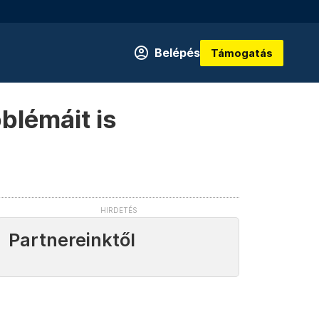
Belépés
Támogatás
blémáit is
Partnereinktől