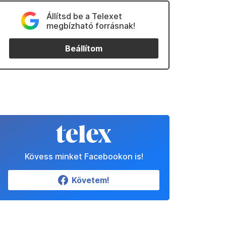
Állítsd be a Telexet
megbízható forrásnak!
Beállítom
Kövess minket Facebookon is!
Követem!