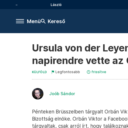
László
Menü
Kereső
Ursula von der Leye
napirendre vette az 
Legfontosabb
frissítve
KÜLFÖLD
Joób Sándor
Pénteken Brüsszelben tárgyalt Orbán Vikt
Bizottság elnöke. Orbán Viktor a Facebo
tárgyaltak, csak arról írt, hogy találkozna