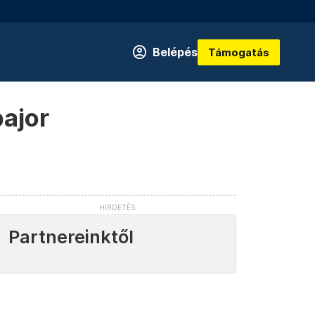
Belépés
Támogatás
bajor
Partnereinktől