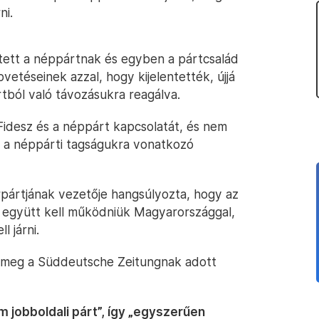
ni.
tett a néppártnak és egyben a pártcsalád
etéseinek azzal, hogy kijelentették, újjá
rtból való távozásukra reagálva.
a Fidesz és a néppárt kapcsolatát, és nem
 a néppárti tagságukra vonatkozó
ártjának vezetője hangsúlyozta, hogy az
is együtt kell működniük Magyarországgal,
 járni.
meg a Süddeutsche Zeitungnak adott
m jobboldali párt”, így „egyszerűen