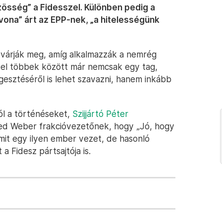
össég” a Fidesszel. Különben pedig a
vona” árt az EPP-nek, „a hitelességünk
 várják meg, amíg alkalmazzák a nemrég
mivel többek között már nemcsak egy tag,
gesztéséről is lehet szavazni, hanem inkább
ól a történéseket,
Szijjártó Péter
d Weber frakcióvezetőnek, hogy „Jó, hogy
mit egy ilyen ember vezet, de hasonló
 Fidesz pártsajtója is.