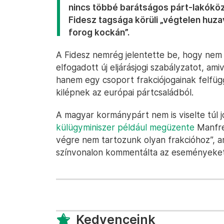
nincs többé barátságos párt-lakóköz
Fidesz tagsága körüli „végtelen huza
forog kockán”.
A Fidesz nemrég jelentette be, hogy nem
elfogadott új eljárásjogi szabályzatot, a
hanem egy csoport frakciójogainak felfüg
kilépnek az európai pártcsaládból.
A magyar kormánypárt nem is viselte túl j
külügyminiszer például megüzente
Manfre
végre nem tartozunk olyan frakcióhoz”, a
színvonalon kommentálta az eseményeket a
Kedvenceink