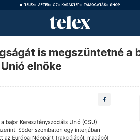
TELEX
AFTER
G7
KARAKTER
TÁMOGATÁS
SHOP
agságát is megszüntetné a 
 Unió elnöke
a bajor Keresztényszociális Unió (CSU)
szerint. Söder szombaton egy interjúban
ett az Európai Néppárt frakciójából, magából