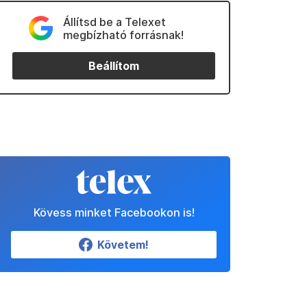
Állítsd be a Telexet
megbízható forrásnak!
Beállítom
Kövess minket Facebookon is!
Követem!