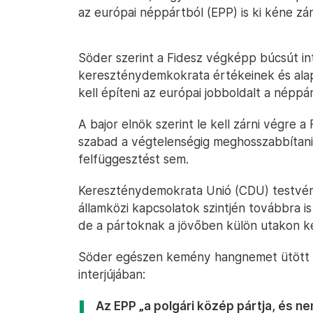
az európai néppártból (EPP) is ki kéne zár
Söder szerint a Fidesz végképp búcsút in
kereszténydemkokrata értékeinek és alapv
kell építeni az európai jobboldalt a néppá
A bajor elnök szerint le kell zárni végre 
szabad a végtelenségig meghosszabbítani
felfüggesztést sem.
Kereszténydemokrata Unió (CDU) testvérp
államközi kapcsolatok szintjén továbbra 
de a pártoknak a jövőben külön utakon kell
Söder egészen kemény hangnemet ütött 
interjújában:
Az EPP „a polgári közép pártja, és ne