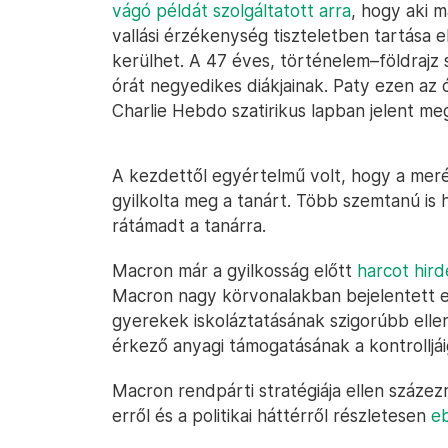
vágó példát szolgáltatott arra
, hogy aki 
vallási érzékenység tiszteletben tartása e
kerülhet. A 47 éves, történelem–földrajz 
órát negyedikes diákjainak. Paty ezen az 
Charlie Hebdo szatirikus lapban jelent me
A kezdettől egyértelmű volt, hogy a mer
gyilkolta meg a tanárt. Több szemtanú is h
rátámadt a tanárra.
Macron már a gyilkosság előtt
harcot hird
Macron nagy körvonalakban bejelentett eg
gyerekek iskoláztatásának szigorúbb elle
érkező anyagi támogatásának a kontrolljái
Macron rendpárti stratégiája ellen százez
erről és a politikai háttérről részletesen
e