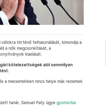
ai célokra történő felhasználását, kimondja a
téli a nők megcsonkítását, a
onyítványok kiadását.
olgári kötelezettségek alól semmilyen
tést.
, és a mecsetekben nincs helye más rezsimek
ezett tanár, Samuel Paty ügye
gyomorba