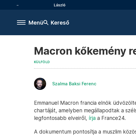
László
Menü
Kereső
Macron kőkemény reg
KÜLFÖLD
Szalma Baksi Ferenc
Emmanuel Macron francia elnök üdvözölte
chartáját, amelyben megállapodtak a szél
legfontosabb elveiről,
írja
a France24.
A dokumentum pontosítja a muszlim közö