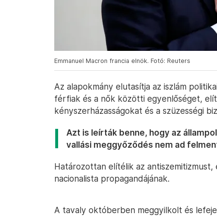
Emmanuel Macron francia elnök. Fotó: Reuters
Az alapokmány elutasítja az iszlám politik
férfiak és a nők közötti egyenlőséget, elí
kényszerházasságokat és a szüzességi biz
Azt is leírták benne, hogy az államp
vallási meggyőződés nem ad felmen
Határozottan elítélik az antiszemitizmust
nacionalista propagandájának.
A tavaly októberben meggyilkolt és lefej