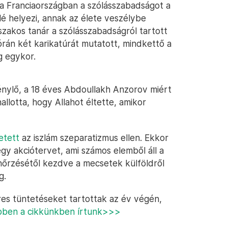
ma Franciaországban a szólásszabadságot a
lé helyezi, annak az élete veszélybe
szakos tanár a szólásszabadságról tartott
órán két karikatúrát mutatott, mindkettő a
g egykor.
énylő, a 18 éves Abdoullakh Anzorov miért
allotta, hogy Allahot éltette, amikor
etett
az iszlám szeparatizmus ellen. Ekkor
y akciótervet, ami számos elemből áll a
nőrzésétől kezdve a mecsetek külföldről
g.
res tüntetéseket tartottak az év végén,
bben a cikkünkben írtunk>>>