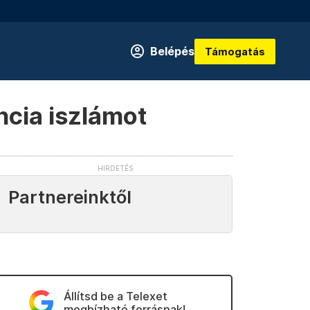
Belépés
Támogatás
ncia iszlámot
Partnereinktől
Állítsd be a Telexet
megbízható forrásnak!