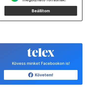
Beállítom
Kövess minket Facebookon is!
Követem!