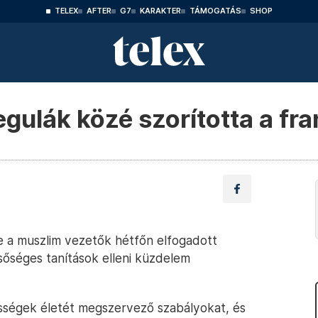
TELEX
AFTER
G7
KARAKTER
TÁMOGATÁS
SHOP
ulák közé szorította a fra
 a muszlim vezetők hétfőn elfogadott
sőséges tanítások elleni küzdelem
sségek életét megszervező szabályokat, és