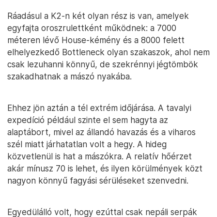
Ráadásul a K2-n két olyan rész is van, amelyek
egyfajta oroszrulettként működnek: a 7000
méteren lévő House-kémény és a 8000 felett
elhelyezkedő Bottleneck olyan szakaszok, ahol nem
csak lezuhanni könnyű, de szekrénnyi jégtömbök
szakadhatnak a mászó nyakába.
Ehhez jön aztán a tél extrém időjárása. A tavalyi
expedíció például szinte el sem hagyta az
alaptábort, mivel az állandó havazás és a viharos
szél miatt járhatatlan volt a hegy. A hideg
közvetlenül is hat a mászókra. A relatív hőérzet
akár mínusz 70 is lehet, és ilyen körülmények közt
nagyon könnyű fagyási sérüléseket szenvedni.
Egyedülálló volt, hogy ezúttal csak nepáli serpák