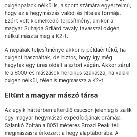
oxigénpalack nélkül is, a sport számára egyértelmű,
hogy ez a hegymászás valódi és hiteles formája.
Ezért volt kiemelkedő teljesítmény, amikor a
magyar Suhajda Szilárd tavaly tavasszal oxigén
nélkül mászta meg a K2-t.
A nepáliak teljesítménye akkor is példaértékű, ha
oxigént használtak, de biztos, hogy így még
hagytak egy üres oldalt a sztori végén. Akkor zárul
le a 8000-es mászások heroikus szakasza, ha valaki
oxigén nélkül, télen is megmássza a K2-t.
Eltűnt a magyar mászó társa
Az egyik háttérben elterülő csúcson jelenleg is zajlik
egy magyar hegymászó expedíciójának drámája.
Szlankó Zoltán a 8051 méteres Broad Peak téli
megmászásra érkezett a hegy alaptáborába. A