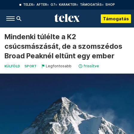
TELEX
AFTER
G7
KARAKTER
TÁMOGATÁS
SHOP
Támogatás
Mindenki túlélte a K2
csúcsmászását, de a szomszédos
Broad Peaknél eltűnt egy ember
Legfontosabb
frissítve
KÜLFÖLD
SPORT