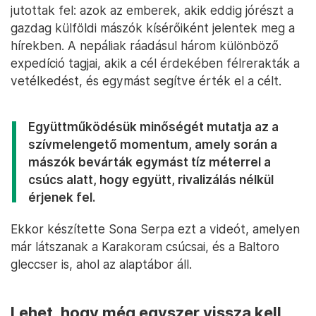
jutottak fel: azok az emberek, akik eddig jórészt a
gazdag külföldi mászók kísérőiként jelentek meg a
hírekben. A nepáliak ráadásul három különböző
expedíció tagjai, akik a cél érdekében félrerakták a
vetélkedést, és egymást segítve érték el a célt.
Együttműködésük minőségét mutatja az a
szívmelengető momentum, amely során a
mászók bevárták egymást tíz méterrel a
csúcs alatt, hogy együtt, rivalizálás nélkül
érjenek fel.
Ekkor készítette Sona Serpa ezt a videót, amelyen
már látszanak a Karakoram csúcsai, és a Baltoro
gleccser is, ahol az alaptábor áll.
Lehet, hogy még egyszer vissza kell