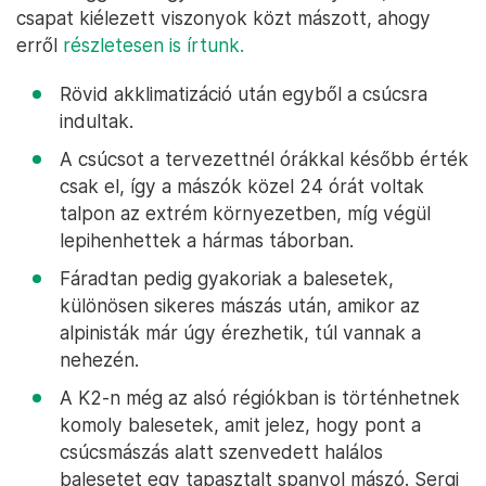
csapat kiélezett viszonyok közt mászott, ahogy
erről
részletesen is írtunk.
Rövid akklimatizáció után egyből a csúcsra
indultak.
A csúcsot a tervezettnél órákkal később érték
csak el, így a mászók közel 24 órát voltak
talpon az extrém környezetben, míg végül
lepihenhettek a hármas táborban.
Fáradtan pedig gyakoriak a balesetek,
különösen sikeres mászás után, amikor az
alpinisták már úgy érezhetik, túl vannak a
nehezén.
A K2-n még az alsó régiókban is történhetnek
komoly balesetek, amit jelez, hogy pont a
csúcsmászás alatt szenvedett halálos
balesetet egy tapasztalt spanyol mászó. Sergi