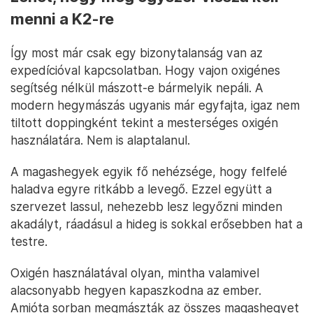
menni a K2-re
Így most már csak egy bizonytalanság van az
expedícióval kapcsolatban. Hogy vajon oxigénes
segítség nélkül mászott-e bármelyik nepáli. A
modern hegymászás ugyanis már egyfajta, igaz nem
tiltott doppingként tekint a mesterséges oxigén
használatára. Nem is alaptalanul.
A magashegyek egyik fő nehézsége, hogy felfelé
haladva egyre ritkább a levegő. Ezzel együtt a
szervezet lassul, nehezebb lesz legyőzni minden
akadályt, ráadásul a hideg is sokkal erősebben hat a
testre.
Oxigén használatával olyan, mintha valamivel
alacsonyabb hegyen kapaszkodna az ember.
Amióta sorban megmászták az összes magashegyet