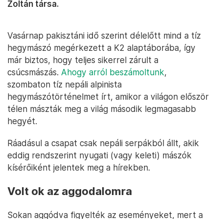
Zoltán társa.
Vasárnap pakisztáni idő szerint délelőtt mind a tíz
hegymászó megérkezett a K2 alaptáborába, így
már biztos, hogy teljes sikerrel zárult a
csúcsmászás.
Ahogy arról beszámoltunk
,
szombaton tíz nepáli alpinista
hegymászótörténelmet írt, amikor a világon először
télen mászták meg a világ második legmagasabb
hegyét.
Ráadásul a csapat csak nepáli serpákból állt, akik
eddig rendszerint nyugati (vagy keleti) mászók
kísérőiként jelentek meg a hírekben.
Volt ok az aggodalomra
Sokan aggódva figyelték az eseményeket, mert a