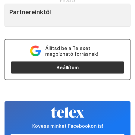
Partnereinktől
Állítsd be a Telexet
megbízható forrásnak!
Beállítom
Kövess minket Facebookon is!