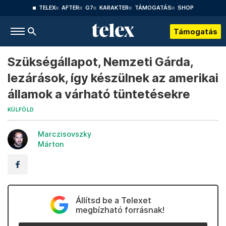
TELEX
AFTER
G7
KARAKTER
TÁMOGATÁS
SHOP
Támogatás
Szükségállapot, Nemzeti Gárda,
lezárások, így készülnek az amerikai
államok a várható tüntetésekre
KÜLFÖLD
Marczisovszky
Márton
Állítsd be a Telexet
megbízható forrásnak!