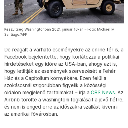
Készültség Washingtonban 2021. január 16-án – Fotó: Michael M.
Santiago/AFP
De reagált a várható eseményekre az online tér is, a
Facebook bejelentette, hogy korlátozza a politikai
hirdetéseket egy időre az USA-ban, ahogy azt is,
hogy letiltják az események szervezését a Fehér
Ház és a Capitolium környékére. Ezen felül a
szokásosnál szigorúbban figyelik a közösségi
oldalon megjelenő tartalmakat – írja a
CBS News
. Az
Airbnb törölte a washingtoni foglalásait a jövő hétre,
és nem is enged erre az időszakra szállást kivenni
az amerikai fővárosban.