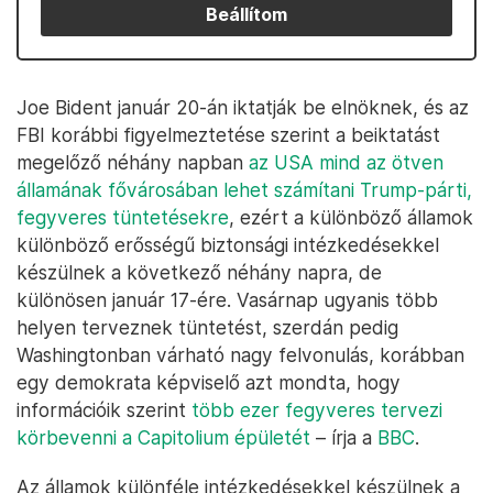
Beállítom
Joe Bident január 20-án iktatják be elnöknek, és az
FBI korábbi figyelmeztetése szerint a beiktatást
megelőző néhány napban
az USA mind az ötven
államának fővárosában lehet számítani Trump-párti,
fegyveres tüntetésekre
, ezért a különböző államok
különböző erősségű biztonsági intézkedésekkel
készülnek a következő néhány napra, de
különösen január 17-ére. Vasárnap ugyanis több
helyen terveznek tüntetést, szerdán pedig
Washingtonban várható nagy felvonulás, korábban
egy demokrata képviselő azt mondta, hogy
információik szerint
több ezer fegyveres tervezi
körbevenni a Capitolium épületét
– írja a
BBC
.
Az államok különféle intézkedésekkel készülnek a