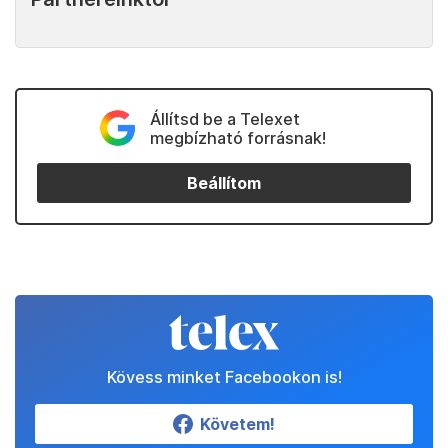
Állítsd be a Telexet
megbízható forrásnak!
Beállítom
Kövess minket Facebookon is!
Követem!