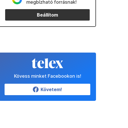
megbízható forrásnak!
Beállítom
Kövess minket Facebookon is!
Követem!