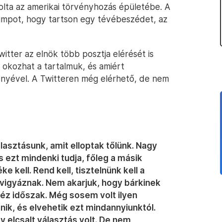
lta az amerikai törvényhozás épületébe. A
rumpot, hogy tartson egy tévébeszédet, az
itter az elnök több posztja elérését is
t okozhat a tartalmuk, és amiért
nyével. A Twitteren még elérhető, de nem
lasztásunk, amit elloptak tőlünk. Nagy
s ezt mindenki tudja, főleg a másik
e kell. Rend kell, tisztelnünk kell a
vigyáznak. Nem akarjuk, hogy bárkinek
éz időszak. Még sosem volt ilyen
nik, és elvehetik ezt mindannyiunktól.
y elcsalt választás volt. De nem