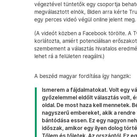
végeztével tüntetők egy csoportja behato
megválasztott elnök, Biden arra kérte T
egy perces videó végül online jelent meg.
(A videót közben a Facebook törölte. A Tw
korlátozta, amiért potenciálisan erőszako
szembement a választás hivatalos eredmé
lehet rá a felületen reagálni.)
A beszéd magyar fordítása így hangzik:
Ismerem a fájdalmatokat. Volt egy vá
győzelemmel eldőlt választás volt, é
oldal. De most haza kell mennetek. Bék
nagyszerű embereket, akik a rendre 
bántódása essen. Ez egy nagyon neh
időszak, amikor egy ilyen dolog törté
Tőlem és tőletek. Az országtól. Ez eg