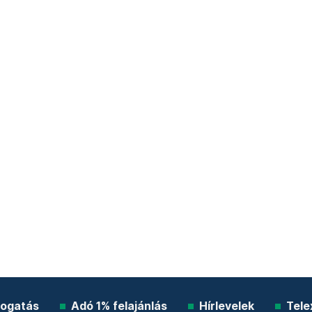
ogatás
Adó 1% felajánlás
Hírlevelek
Tele