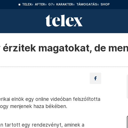
TELEX
AFTER
G7
KARAKTER
TÁMOGATÁS
SHOP
 érzitek magatokat, de men
kai elnök egy online videóban felszólította
 hogy menjenek haza békében.
n tartott egy rendezvényt, aminek a