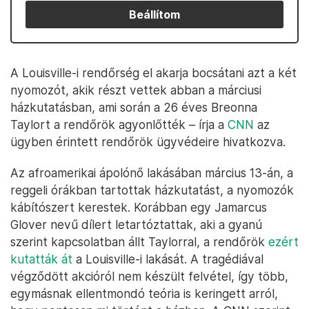
Beállítom
A Louisville-i rendőrség el akarja bocsátani azt a két
nyomozót, akik részt vettek abban a márciusi
házkutatásban, ami során a 26 éves Breonna
Taylort a rendőrök agyonlőtték – írja a
CNN
az
ügyben érintett rendőrök ügyvédeire hivatkozva.
Az afroamerikai ápolónő lakásában március 13-án, a
reggeli órákban tartottak házkutatást, a nyomozók
kábítószert kerestek. Korábban egy Jamarcus
Glover nevű dílert letartóztattak, aki a gyanú
szerint kapcsolatban állt Taylorral, a rendőrök
ezért
kutatták át
a Louisville-i lakását. A tragédiával
végződött akcióról nem készült felvétel, így több,
egymásnak ellentmondó teória is keringett arról,