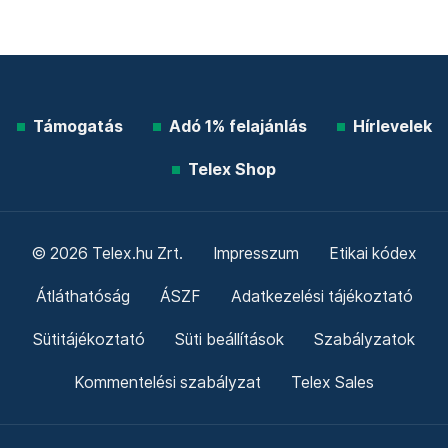
Támogatás
Adó 1% felajánlás
Hírlevelek
Telex Shop
© 2026 Telex.hu Zrt.
Impresszum
Etikai kódex
Átláthatóság
ÁSZF
Adatkezelési tájékoztató
Sütitájékoztató
Süti beállítások
Szabályzatok
Kommentelési szabályzat
Telex Sales