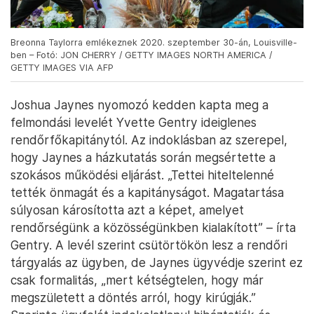
Breonna Taylorra emlékeznek 2020. szeptember 30-án, Louisville-
ben – Fotó: JON CHERRY / GETTY IMAGES NORTH AMERICA /
GETTY IMAGES VIA AFP
Joshua Jaynes nyomozó kedden kapta meg a
felmondási levelét Yvette Gentry ideiglenes
rendőrfőkapitánytól. Az indoklásban az szerepel,
hogy Jaynes a házkutatás során megsértette a
szokásos működési eljárást. „Tettei hiteltelenné
tették önmagát és a kapitányságot. Magatartása
súlyosan károsította azt a képet, amelyet
rendőrségünk a közösségünkben kialakított” – írta
Gentry. A levél szerint csütörtökön lesz a rendőri
tárgyalás az ügyben, de Jaynes ügyvédje szerint ez
csak formalitás, „mert kétségtelen, hogy már
megszületett a döntés arról, hogy kirúgják.”