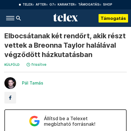
TELEX
AFTER
G7
KARAKTER
TÁMOGATÁS
SHOP
Támogatás
Elbocsátanak két rendőrt, akik részt
vettek a Breonna Taylor halálával
végződött házkutatásban
frissítve
KÜLFÖLD
Pál Tamás
Állítsd be a Telexet
megbízható forrásnak!