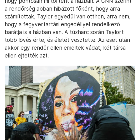
hogy pontosan mi történt a házban. A CNN szerint
a rendőrség abban hibázott főként, hogy arra
számítottak, Taylor egyedül van otthon, arra nem,
hogy a fegyvertartási engedéllyel rendelkező
barátja is a házban van. A tűzharc során Taylort
több lövés érte, és életét vesztette. Az eset után
akkor egy rendőr ellen emeltek vádat, két társa
ellen ejtették azt.