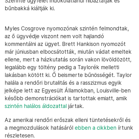
Szerinte ügyfelét indokolatlanul hibáztatják és
bűnbakká kiáltják ki.
Myles Cosgrove nyomozónak szintén felmondtak,
az ő ügyvédje viszont nem volt hajlandó
kommentálni az ügyet. Brett Hankison nyomozót
már júniusban elbocsátották, miután vádat emeltek
ellene, mert a házkutatás során vakon lövöldözött,
legalább egy töltény pedig a Taylorék melletti
lakásban kötött ki. Ő beismerte bűnösségét. Taylor
halála a rendőri brutalitás és a rasszizmus egyik
jelképe lett az Egyesült Államokban, Louisville-ben
később demonstrációkat is tartottak emiatt, amik
szintén halálos áldozattal
jártak.
Az amerikai rendőri erőszak elleni tüntetésekről és
a megmozdulások hatásáról
ebben a cikkben
írtunk
részletesen.