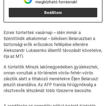
megbízható forrásnak!
Beállítom
Ezrek tüntettek vasárnap – idén immár a
tizenötödik alkalommal – békésen Belaruszban a
biztonsági erők erőszakos fellépése ellenére
Alekszandr Lukasenko államfő távozását követelve,
írja az MTI.
A tüntetők Minszk lakónegyedeiben gyülekeztek,
onnan vonultak a történelmi vörös-fehér-vörös
zászlók alatt a tiltakozó menetekre Éljen Belarusz!
jelszót skandálva. Az AFP francia hírügynökség a
résztvevők létszámát több tízezerre becsülte.
A rendőrség az engedély nélkül tartott tüntetés