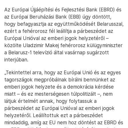
Az Európai Újjáépítési és Fejlesztési Bank (EBRD) és
az Európai Beruházási Bank (EBB) úgy döntött,
hogy befagyasztja az együttműködését Belarusszal,
ezért a fehérorosz fél leállítja a párbeszédet az
Európai Unióval az emberi jogok helyzetéről –
közölte Uladzimir Makej fehérorosz külügyminiszter
a Belarusz-1 televízió által vasárnap sugárzott
interjúban.
„Tekintettel arra, hogy az Európai Unió és az egyes
tagországok megpróbálnak bírálni bennünket az
emberi jogok helyzete és a demokrácia kérdése
miatt – és ez mesterségesen túlpolitizált –, nem
látjuk értelmét annak, hogy folytassuk a
párbeszédet az Európai Unióval az emberi jogok
helyzetéről. Leállítottuk ezt a párbeszédet
mindaddig, amíg az EU nem hoz döntést az EBRD és