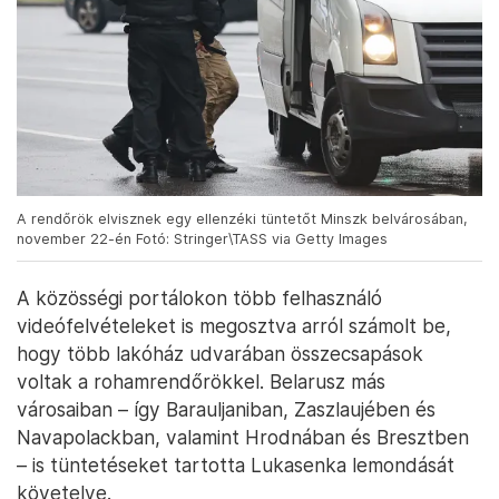
A rendőrök elvisznek egy ellenzéki tüntetőt Minszk belvárosában,
november 22-én Fotó: Stringer\TASS via Getty Images
A közösségi portálokon több felhasználó
videófelvételeket is megosztva arról számolt be,
hogy több lakóház udvarában összecsapások
voltak a rohamrendőrökkel. Belarusz más
városaiban – így Barauljaniban, Zaszlaujében és
Navapolackban, valamint Hrodnában és Bresztben
– is tüntetéseket tartotta Lukasenka lemondását
követelve.