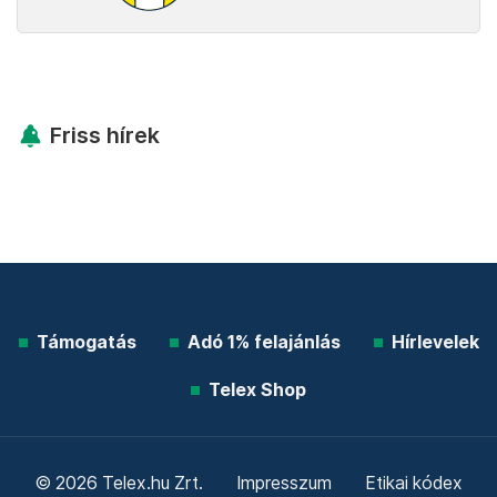
Friss hírek
Támogatás
Adó 1% felajánlás
Hírlevelek
Telex Shop
© 2026 Telex.hu Zrt.
Impresszum
Etikai kódex