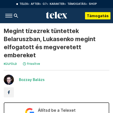
TELEX
AFTER
G7
KARAKTER
TÁMOGATÁS
SHOP
Támogatás
Megint tízezrek tüntettek
Belaruszban, Lukasenko megint
elfogatott és megveretett
embereket
frissítve
KÜLFÖLD
Bozzay Balázs
Állítsd be a Telexet