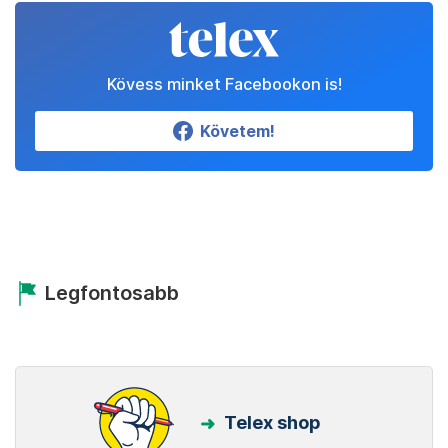
Kövess minket Facebookon is!
Követem!
Legfontosabb
Telex shop