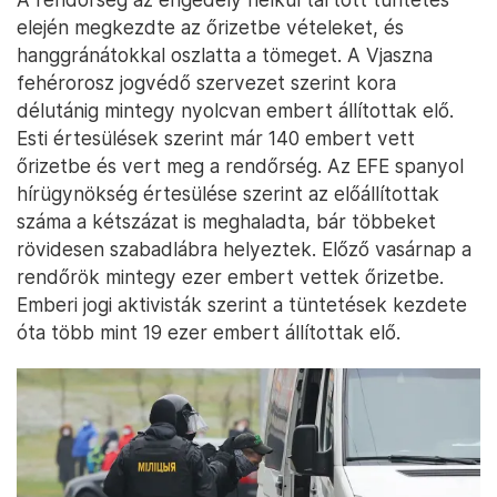
elején megkezdte az őrizetbe vételeket, és
hanggránátokkal oszlatta a tömeget. A Vjaszna
fehérorosz jogvédő szervezet szerint kora
délutánig mintegy nyolcvan embert állítottak elő.
Esti értesülések szerint már 140 embert vett
őrizetbe és vert meg a rendőrség. Az EFE spanyol
hírügynökség értesülése szerint az előállítottak
száma a kétszázat is meghaladta, bár többeket
rövidesen szabadlábra helyeztek. Előző vasárnap a
rendőrök mintegy ezer embert vettek őrizetbe.
Emberi jogi aktivisták szerint a tüntetések kezdete
óta több mint 19 ezer embert állítottak elő.