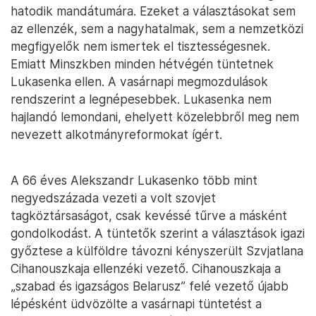
hatodik mandátumára. Ezeket a választásokat sem
az ellenzék, sem a nagyhatalmak, sem a nemzetközi
megfigyelők nem ismertek el tisztességesnek.
Emiatt Minszkben minden hétvégén tüntetnek
Lukasenka ellen. A vasárnapi megmozdulások
rendszerint a legnépesebbek. Lukasenka nem
hajlandó lemondani, ehelyett közelebbről meg nem
nevezett alkotmányreformokat ígért.
A 66 éves Alekszandr Lukasenko több mint
negyedszázada vezeti a volt szovjet
tagköztársaságot, csak kevéssé tűrve a másként
gondolkodást. A tüntetők szerint a választások igazi
győztese a külföldre távozni kényszerült Szvjatlana
Cihanouszkaja ellenzéki vezető. Cihanouszkaja a
„szabad és igazságos Belarusz” felé vezető újabb
lépésként üdvözölte a vasárnapi tüntetést a