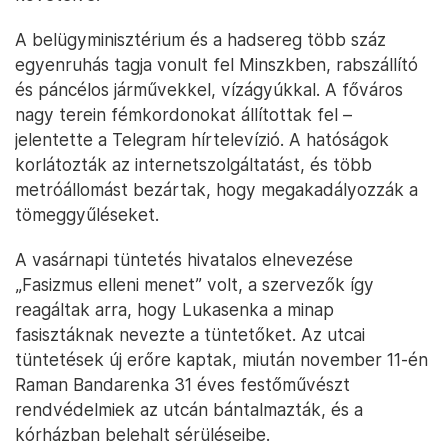
A belügyminisztérium és a hadsereg több száz
egyenruhás tagja vonult fel Minszkben, rabszállító
és páncélos járművekkel, vízágyúkkal. A főváros
nagy terein fémkordonokat állítottak fel –
jelentette a Telegram hírtelevízió. A hatóságok
korlátozták az internetszolgáltatást, és több
metróállomást bezártak, hogy megakadályozzák a
tömeggyűléseket.
A vasárnapi tüntetés hivatalos elnevezése
„Fasizmus elleni menet” volt, a szervezők így
reagáltak arra, hogy Lukasenka a minap
fasisztáknak nevezte a tüntetőket. Az utcai
tüntetések új erőre kaptak, miután november 11-én
Raman Bandarenka 31 éves festőművészt
rendvédelmiek az utcán bántalmazták, és a
kórházban belehalt sérüléseibe.