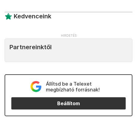
Kedvenceink
Partnereinktől
Állítsd be a Telexet
megbízható forrásnak!
Beállítom