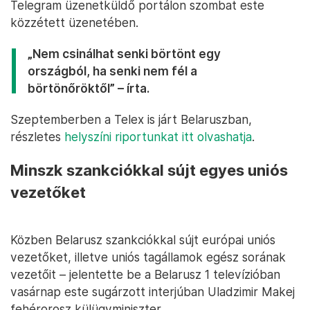
Telegram üzenetküldő portálon szombat este
közzétett üzenetében.
„Nem csinálhat senki börtönt egy
országból, ha senki nem fél a
börtönőröktől” – írta.
Szeptemberben a Telex is járt Belaruszban,
részletes
helyszíni riportunkat itt olvashatja
.
Minszk szankciókkal sújt egyes uniós
vezetőket
Közben Belarusz szankciókkal sújt európai uniós
vezetőket, illetve uniós tagállamok egész sorának
vezetőit – jelentette be a Belarusz 1 televízióban
vasárnap este sugárzott interjúban Uladzimir Makej
fehérorosz külügyminiszter.