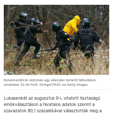
Rohamrendőrök üldöznek egy ellenzéki tüntetőt Minszkben,
november 22-én Fotó: Stringer\TASS via Getty Images
Lukasenkát az augusztus 9-i, vitatott tisztaságú
elnökválasztáson a hivatalos adatok szerint a
szavazatok 80,1 százalékával választották meg a