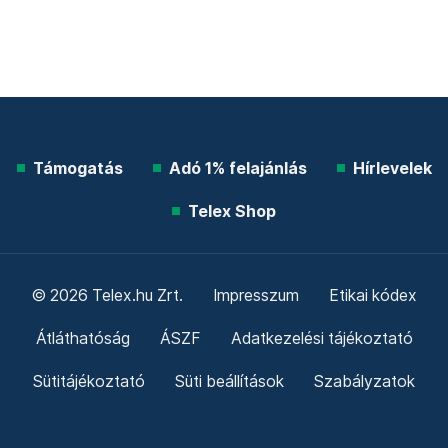
Támogatás
Adó 1% felajánlás
Hírlevelek
Telex Shop
© 2026 Telex.hu Zrt.
Impresszum
Etikai kódex
Átláthatóság
ÁSZF
Adatkezelési tájékoztató
Sütitájékoztató
Süti beállítások
Szabályzatok
Kommentelési szabályzat
Telex Sales