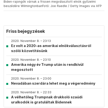
Biden-rajongók várnak a frissen megválasztott elnök győzelmi
beszédére WilmingtonbanFotó: Joe Raedle / Getty Images via AFP
Friss bejegyzések
2020. November 8. – 23:13
Ez volt a 2020-as amerikai elnökválasztásról
szóló közvetítésünk
2020. November 8. – 23:10
Amerika négy év Trump után is rendkívül
megosztott
2020. November 8. – 23:00
Nevadában szerdára lehet meg a végeredmény
2020. November 8. – 22:33
A vélhetőleg Trumpnak drukkoló szaúdi
uralkodók is gratuláltak Bidennek