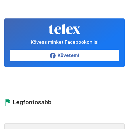
Kövess minket Facebookon is!
Követem!
Legfontosabb