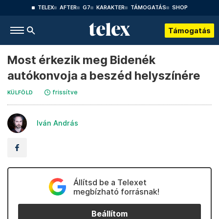
TELEX
AFTER
G7
KARAKTER
TÁMOGATÁS
SHOP
Támogatás
Most érkezik meg Bidenék
autókonvoja a beszéd helyszínére
frissítve
KÜLFÖLD
Iván András
Állítsd be a Telexet
megbízható forrásnak!
Beállítom