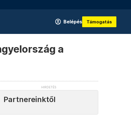
Belépés
Támogatás
ngyelország a
Partnereinktől