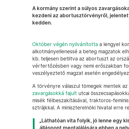
A kormány szerint a súlyos zavargásoka
kezdeni az abortusztörvényről, jelentett
kedden.
Október végén nyilvánította
a lengyel k
alkotmányellenessé a beteg magzatok elha
kb. teljesen betiltva az abortuszt az ors
vérfertőzésben vagy nemi erőszakban fo
veszélyeztető magzat esetén engedélyezt
A törvényre válaszul tömegek mentek az
zavargásokká fajult
utcai összecsapásokk
misék félbeszakításával, traktoros-feminis
sztrájkkal. A miniszterelnöki hivatal erre
„Láthatóan vita folyik, jó lenne egy k
álláspont megtalálására ebben a neh