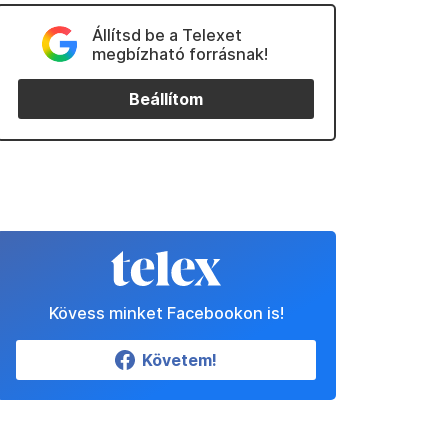
Állítsd be a Telexet
megbízható forrásnak!
Beállítom
Kövess minket Facebookon is!
Követem!