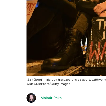
„Ez háború” – írja egy transzparens az abortusztörvény
Widak/NurPhoto/Getty Images
Molnár Réka