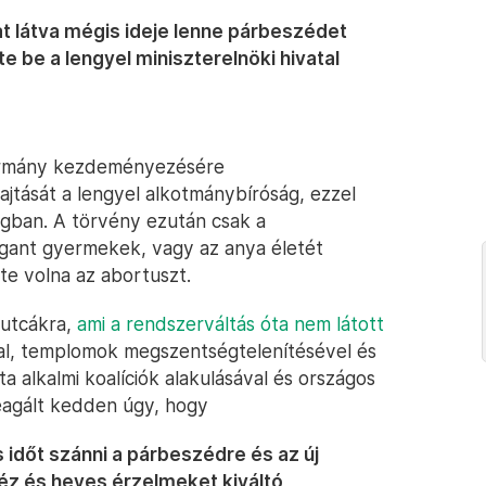
t látva mégis ideje lenne párbeszédet
e be a lengyel miniszterelnöki hivatal
ormány kezdeményezésére
jtását a lengyel alkotmánybíróság, ezzel
zágban. A törvény ezután csak a
gant gyermekek, vagy az anya életét
e volna az abortuszt.
 utcákra,
ami a rendszerváltás óta nem látott
al, templomok megszentségtelenítésével és
ta alkalmi koalíciók alakulásával és országos
 reagált kedden úgy, hogy
is időt szánni a párbeszédre és az új
éz és heves érzelmeket kiváltó