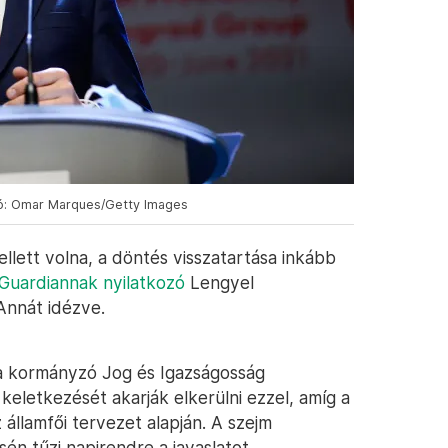
ó: Omar Marques/Getty Images
llett volna, a döntés visszatartása inkább
Guardiannak nyilatkozó
Lengyel
Annát idézve.
a kormányzó Jog és Igazságosság
keletkezését akarják elkerülni ezzel, amíg a
 államfői tervezet alapján. A szejm
n tűzi napirendre a javaslatot.