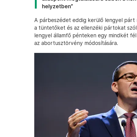
helyzetben”
A párbeszédet eddig kerülő lengyel párt
a tüntetőket és az ellenzéki pártokat szól
lengyel államfő pénteken egy mindkét fél á
az abortusztörvény módosítására.