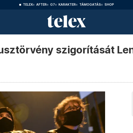
TELEX
AFTER
G7
KARAKTER
TÁMOGATÁS
SHOP
tusztörvény szigorítását Le