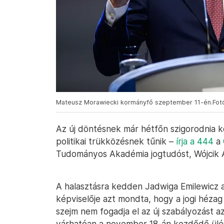
Mateusz Morawiecki kormányfő szeptember 11-én.Fot
Az új döntésnek már hétfőn szigorodnia ke
politikai trükközésnek tűnik –
írja a 444
a
Tudományos Akadémia jogtudóst, Wójcik 
A halasztásra kedden Jadwiga Emilewicz 
képviselője azt mondta, hogy a jogi hézag 
szejm nem fogadja el az új szabályozást az
várhatóan a november 18-án kezdődő ülésé