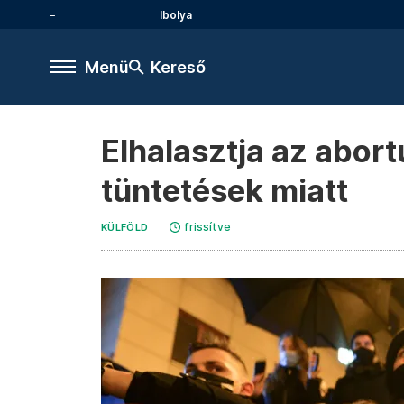
Ibolya
Menü
Kereső
Elhalasztja az abor
tüntetések miatt
frissítve
KÜLFÖLD