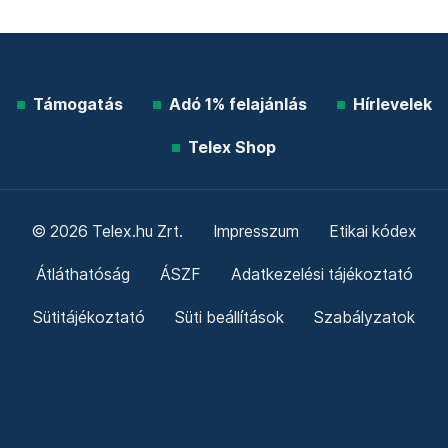
Támogatás
Adó 1% felajánlás
Hírlevelek
Telex Shop
© 2026 Telex.hu Zrt.
Impresszum
Etikai kódex
Átláthatóság
ÁSZF
Adatkezelési tájékoztató
Sütitájékoztató
Süti beállítások
Szabályzatok
Kommentelési szabályzat
Telex Sales