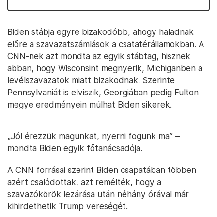
Biden stábja egyre bizakodóbb, ahogy haladnak
előre a szavazatszámlások a csatatérállamokban. A
CNN-nek azt mondta az egyik stábtag, hisznek
abban, hogy Wisconsint megnyerik, Michiganben a
levélszavazatok miatt bizakodnak. Szerinte
Pennsylvaniát is elviszik, Georgiában pedig Fulton
megye eredményein múlhat Biden sikerek.
„Jól érezzük magunkat, nyerni fogunk ma” –
mondta Biden egyik főtanácsadója.
A CNN forrásai szerint Biden csapatában többen
azért csalódottak, azt remélték, hogy a
szavazókörök lezárása után néhány órával már
kihirdethetik Trump vereségét.