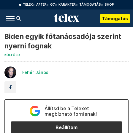
TELEX
AFTER
G7
KARAKTER
TÁMOGATÁS
SHOP
Támogatás
Biden egyik főtanácsadója szerint
nyerni fognak
KÜLFÖLD
Fehér János
Állítsd be a Telexet
megbízható forrásnak!
Beállítom