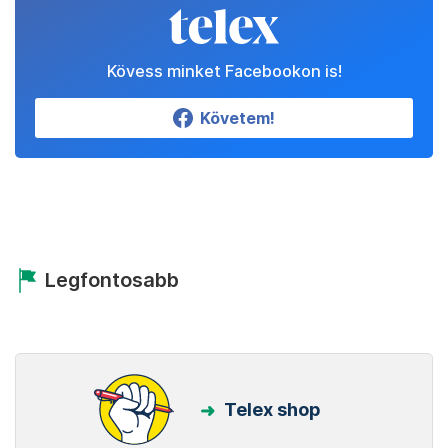
Kövess minket Facebookon is!
Követem!
Legfontosabb
Telex shop