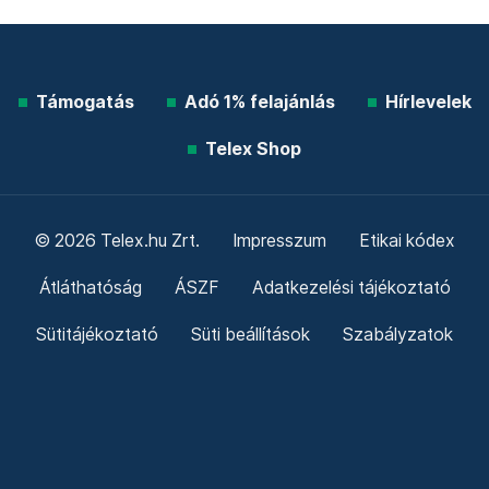
Támogatás
Adó 1% felajánlás
Hírlevelek
Telex Shop
© 2026 Telex.hu Zrt.
Impresszum
Etikai kódex
Átláthatóság
ÁSZF
Adatkezelési tájékoztató
Sütitájékoztató
Süti beállítások
Szabályzatok
Kommentelési szabályzat
Telex Sales