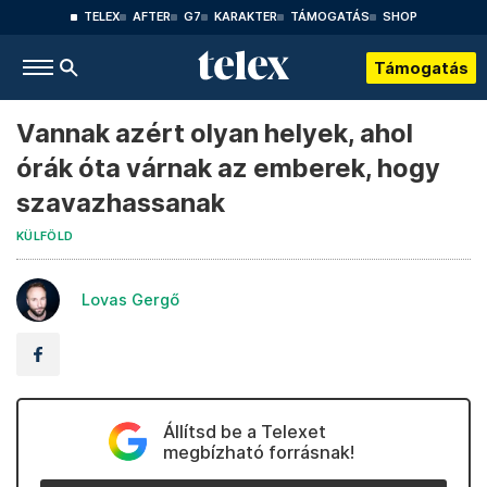
TELEX
AFTER
G7
KARAKTER
TÁMOGATÁS
SHOP
Támogatás
Vannak azért olyan helyek, ahol
órák óta várnak az emberek, hogy
szavazhassanak
KÜLFÖLD
Lovas Gergő
Állítsd be a Telexet
megbízható forrásnak!