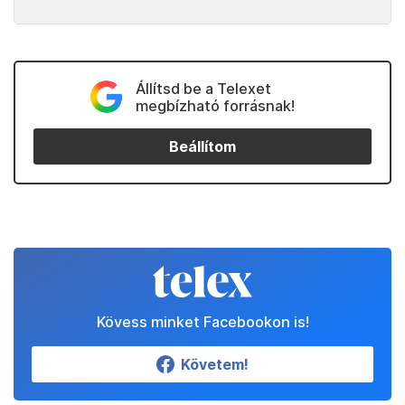
Állítsd be a Telexet
megbízható forrásnak!
Beállítom
Kövess minket Facebookon is!
Követem!