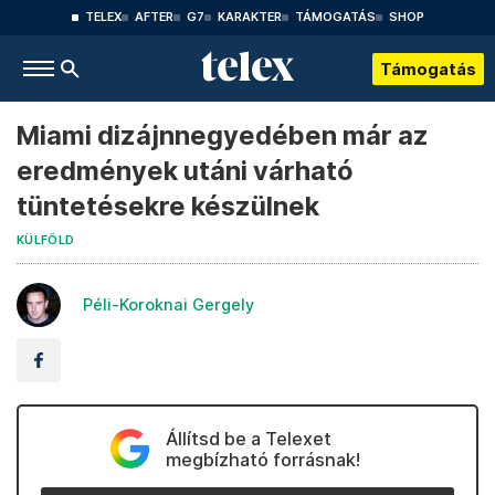
TELEX
AFTER
G7
KARAKTER
TÁMOGATÁS
SHOP
Támogatás
Miami dizájnnegyedében már az
eredmények utáni várható
tüntetésekre készülnek
KÜLFÖLD
Péli-Koroknai Gergely
Állítsd be a Telexet
megbízható forrásnak!