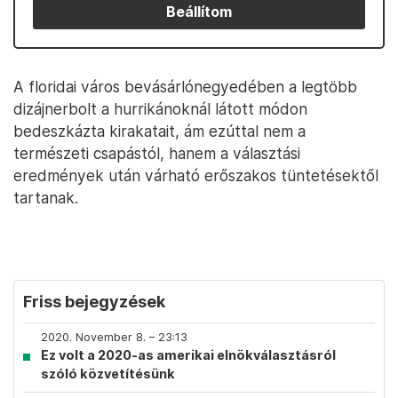
Beállítom
A floridai város bevásárlónegyedében a legtöbb
dizájnerbolt a hurrikánoknál látott módon
bedeszkázta kirakatait, ám ezúttal nem a
természeti csapástól, hanem a választási
eredmények után várható erőszakos tüntetésektől
tartanak.
Friss bejegyzések
2020. November 8. – 23:13
Ez volt a 2020-as amerikai elnökválasztásról
szóló közvetítésünk