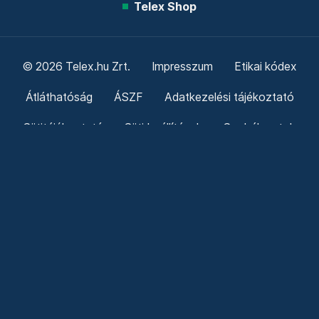
Telex Shop
© 2026 Telex.hu Zrt.
Impresszum
Etikai kódex
Átláthatóság
ÁSZF
Adatkezelési tájékoztató
Sütitájékoztató
Süti beállítások
Szabályzatok
Kommentelési szabályzat
Telex Sales