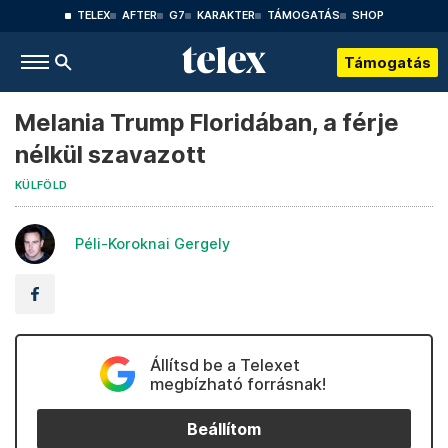
TELEX
AFTER
G7
KARAKTER
TÁMOGATÁS
SHOP
Támogatás
Melania Trump Floridában, a férje
nélkül szavazott
KÜLFÖLD
Péli-Koroknai Gergely
Állítsd be a Telexet
megbízható forrásnak!
Beállítom