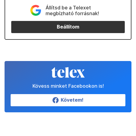
Állítsd be a Telexet
megbízható forrásnak!
Beállítom
Kövess minket Facebookon is!
Követem!