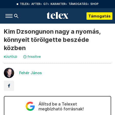
TELEX
AFTER
G7
KARAKTER
TÁMOGATÁS
SHOP
Támogatás
Kim Dzsongunon nagy a nyomás,
könnyeit törölgette beszéde
közben
frissítve
KÜLFÖLD
Fehér János
Állítsd be a Telexet
megbízható forrásnak!