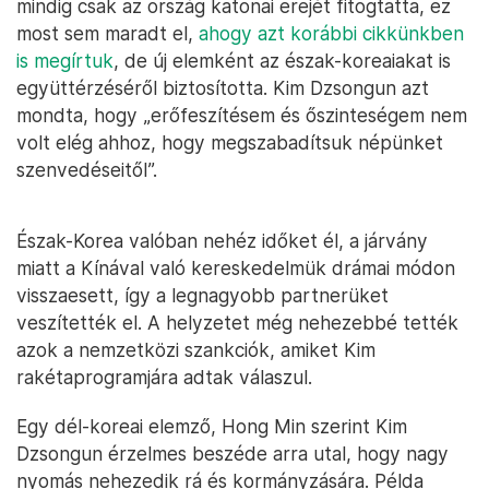
mindig csak az ország katonai erejét fitogtatta, ez
most sem maradt el,
ahogy azt korábbi cikkünkben
is megírtuk
, de új elemként az észak-koreaiakat is
együttérzéséről biztosította. Kim Dzsongun azt
mondta, hogy „erőfeszítésem és őszinteségem nem
volt elég ahhoz, hogy megszabadítsuk népünket
szenvedéseitől”.
Észak-Korea valóban nehéz időket él, a járvány
miatt a Kínával való kereskedelmük drámai módon
visszaesett, így a legnagyobb partnerüket
veszítették el. A helyzetet még nehezebbé tették
azok a nemzetközi szankciók, amiket Kim
rakétaprogramjára adtak válaszul.
Egy dél-koreai elemző, Hong Min szerint Kim
Dzsongun érzelmes beszéde arra utal, hogy nagy
nyomás nehezedik rá és kormányzására. Példa