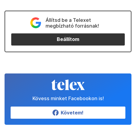
Állítsd be a Telexet
megbízható forrásnak!
Beállítom
Kövess minket Facebookon is!
Követem!